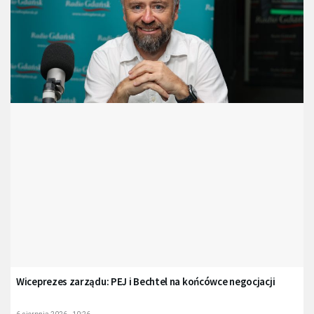
Wiceprezes zarządu: PEJ i Bechtel na końcówce negocjacji