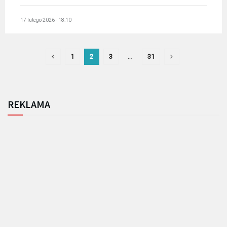
17 lutego 2026 - 18:10
1
2
3
…
31
REKLAMA