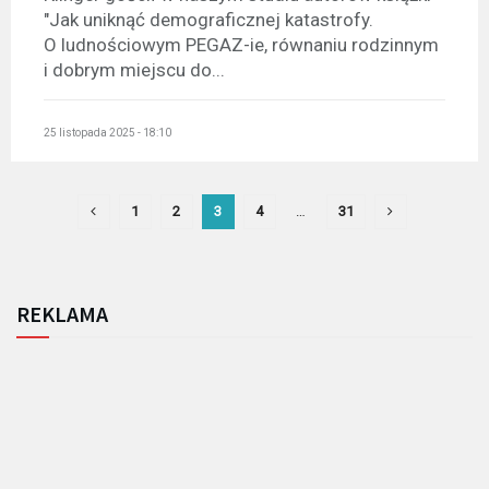
"Jak uniknąć demograficznej katastrofy.
O ludnościowym PEGAZ-ie, równaniu rodzinnym
i dobrym miejscu do...
25 listopada 2025 - 18:10
1
2
3
4
…
31
REKLAMA