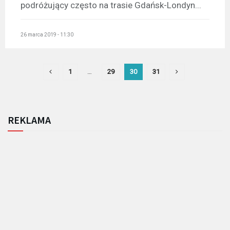
podróżujący często na trasie Gdańsk-Londyn...
26 marca 2019 - 11:30
1
…
29
30
31
REKLAMA