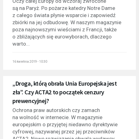
Oczy całej Europy od wczoraj zwrócone
są na Paryż. Po pożarze katedry Notre Dame
z całego świata płynie wsparcie i zapowiedź
zbiórki na jej odbudowę. W naszym magazynie
poza najnowszymi wieściami z Francji, także
o zbliżających się eurowyborach, dlaczego
warto...
16 kwietnia 2019 - 10:30
„Droga, którą obrała Unia Europejska jest
zła”. Czy ACTA2 to początek cenzury
prewencyjnej?
Ochrona praw autorskich czy zamach
na wolność w internecie. W magazynie
europejskim o przyjętej niedawno dyrektywie
cyfrowej, nazywanej przez jej przeciwników
ACTA2. Nowe rozwiązania chwalą wydawcy