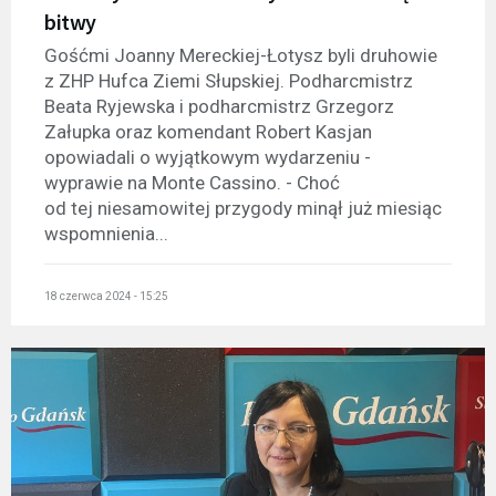
bitwy
Gośćmi Joanny Mereckiej-Łotysz byli druhowie
z ZHP Hufca Ziemi Słupskiej. Podharcmistrz
Beata Ryjewska i podharcmistrz Grzegorz
Załupka oraz komendant Robert Kasjan
opowiadali o wyjątkowym wydarzeniu -
wyprawie na Monte Cassino. - Choć
od tej niesamowitej przygody minął już miesiąc
wspomnienia...
18 czerwca 2024 - 15:25