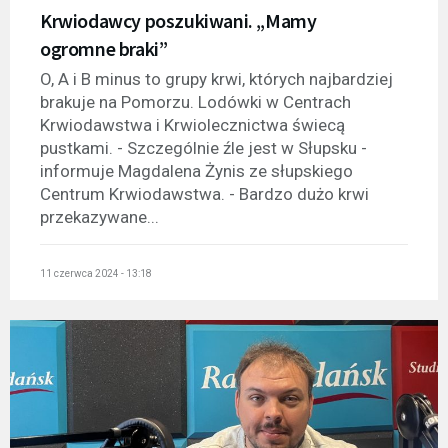
Krwiodawcy poszukiwani. „Mamy
ogromne braki”
O, A i B minus to grupy krwi, których najbardziej
brakuje na Pomorzu. Lodówki w Centrach
Krwiodawstwa i Krwiolecznictwa świecą
pustkami. - Szczególnie źle jest w Słupsku -
informuje Magdalena Żynis ze słupskiego
Centrum Krwiodawstwa. - Bardzo dużo krwi
przekazywane...
11 czerwca 2024 - 13:18