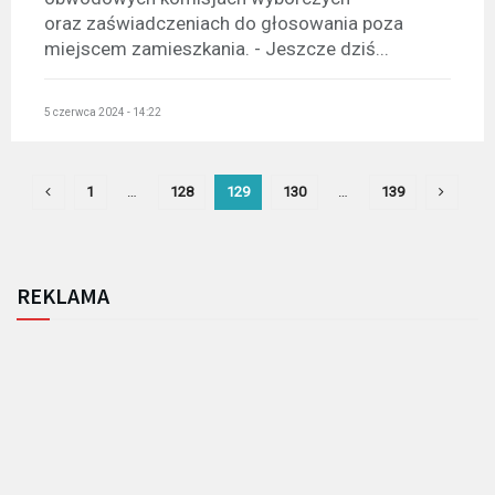
oraz zaświadczeniach do głosowania poza
miejscem zamieszkania. - Jeszcze dziś...
5 czerwca 2024 - 14:22
1
…
128
129
130
…
139
REKLAMA