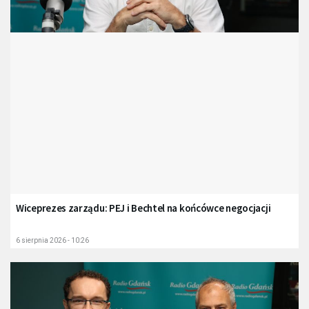
Wiceprezes zarządu: PEJ i Bechtel na końcówce negocjacji
6 sierpnia 2026 - 10:26