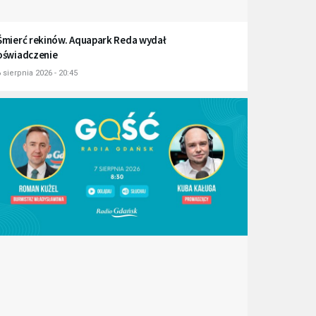
Śmierć rekinów. Aquapark Reda wydał
oświadczenie
 sierpnia 2026 - 20:45