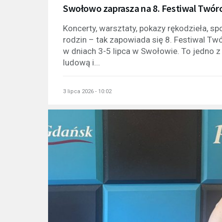
Swołowo zaprasza na 8. Festiwal Twór
Koncerty, warsztaty, pokazy rękodzieła, sp
rodzin – tak zapowiada się 8. Festiwal Tw
w dniach 3-5 lipca w Swołowie. To jedno 
ludową i...
3 lipca 2026 - 10:02