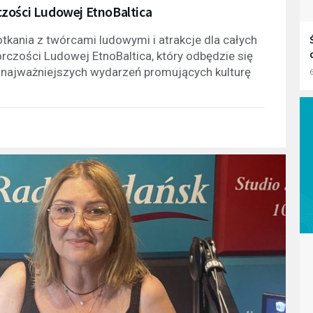
czości Ludowej EtnoBaltica
otkania z twórcami ludowymi i atrakcje dla całych
órczości Ludowej EtnoBaltica, który odbędzie się
z najważniejszych wydarzeń promujących kulturę
6