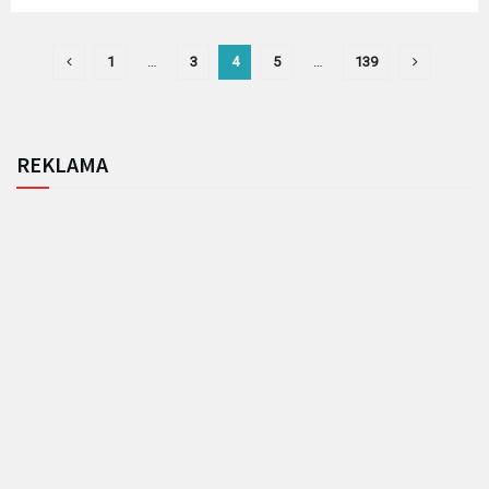
1
…
3
4
5
…
139
REKLAMA