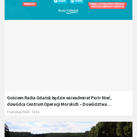
Gościem Radia Gdańsk będzie wiceadmirał Piotr Nieć,
dowódca Centrum Operacji Morskich – Dowództwa
Komponentu Morskiego
9 sierpnia 2026 - 16:56