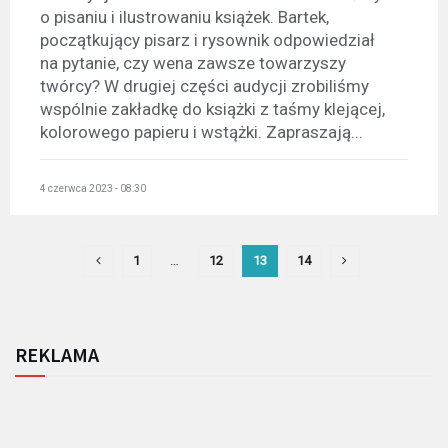
o pisaniu i ilustrowaniu książek. Bartek,
początkujący pisarz i rysownik odpowiedział
na pytanie, czy wena zawsze towarzyszy
twórcy? W drugiej części audycji zrobiliśmy
wspólnie zakładkę do książki z taśmy klejącej,
kolorowego papieru i wstążki. Zapraszają...
4 czerwca 2023 - 08:30
1
…
12
13
14
REKLAMA