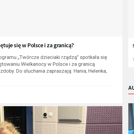
tuje się w Polsce i za granicą?
rogramu „Twórcze dzieciaki rządzą” spotkała się
7
towaniu Wielkanocy w Polsce i za granicą
doby. Do słuchania zapraszają: Hania, Helenka,
A