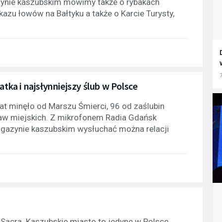
zynie kaszubskim mówimy także o rybakach
kazu łowów na Bałtyku a także o Karcie Turysty,
7
atka i najsłynniejszy ślub w Polsce
at minęło od Marszu Śmierci, 96 od zaślubin
praw miejskich. Z mikrofonem Radia Gdańsk
gazynie kaszubskim wysłuchać można relacji
 Sacra. Kaszubskie miasto to jedyne w Polsce