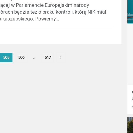
tującej w Parlamencie Europejskim narody
ach będzie też o braku kontroli, którą NIK miał
 kaszubskiego. Powiemy...
505
506
…
517
7