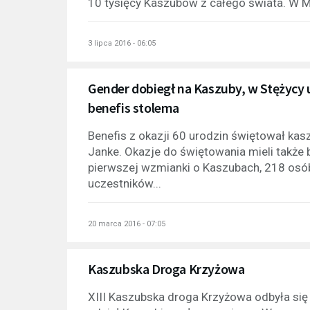
10 tysięcy Kaszubów z całego świata. W M
3 lipca 2016 - 06:05
Gender dobiegł na Kaszuby, w Stężycy u
benefis stolema
Benefis z okazji 60 urodzin świętował kasz
Janke. Okazje do świętowania mieli także b
pierwszej wzmianki o Kaszubach, 218 osó
uczestników...
20 marca 2016 - 07:05
Kaszubska Droga Krzyżowa
XIII Kaszubska droga Krzyżowa odbyła si