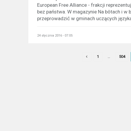
European Free Alliance - frakcji reprezen
bez państwa. W magazynie Na bôtach i w bòr
przeprowadzić w gminach uczących języka
24 stycznia 2016 - 07:05
1
…
504