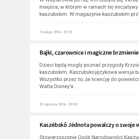
miejsce, w którym w ramach tej inicjatyw
kaszubskim. W magazynie kaszubskim przyj
7 lutego 2016 - 07:05
Bajki, czarownice i magiczne brzmieni
Dzieci będą mogły poznać przygody Krzysia
kaszubskim. Kaszubskojęzykowa wersja baj
Wszystko przez to, że licencję do powieśc
Walta Disney'a....
31 stycznia 2016 - 09:50
Kaszëbskô Jëdnota powalczy o swoje 
Stowarzyszenie Osób Narodowości Kaszub