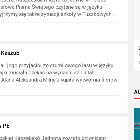
y słowa Pisma Świętego czytane są w języku
rzymy się także sytuacji szkoły w Tuszkowych...
e Kaszub
6
 i jego przyjaciół ze stumilowego lasu w języku
ki musiała czekać na wydanie aż 19 lat.
i Alana Aleksandra Milne'a kupiła wytwórnia filmów
A
w PE
skiej Kaszëbskô Jednota zostało członkiem