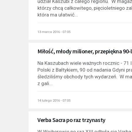
udział Kaszubi z całego regionu. W maga
którzy chcą całkowitego, pięcioletniego za
która ma ułatwić...
13 marca 2016 - 07:05
Miłość, młody milioner, przepiękna 90-l
Na Kaszubach wiele ważnych rocznic - 71 l
Polski z Bałtykiem, 90 od nadania Gdyni 
śledziliśmy obchody tych wydarzeń. W ma
z gali...
14 lutego 2016 - 07:05
Verba Sacra po raz trzynasty
W Wejherowie po raz XIII odbyła się Verba