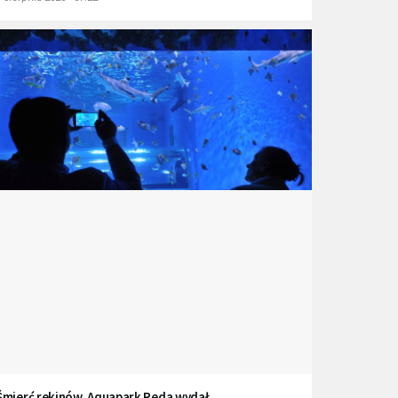
Śmierć rekinów. Aquapark Reda wydał