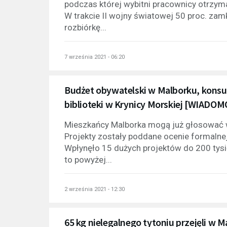
podczas której wybitni pracownicy otrzym
W trakcie II wojny światowej 50 proc. za
rozbiórkę...
7 września 2021 - 06:20
Budżet obywatelski w Malborku, konsult
biblioteki w Krynicy Morskiej [WIAD
Mieszkańcy Malborka mogą już głosować w
Projekty zostały poddane ocenie formalnej
Wpłynęło 15 dużych projektów do 200 tysię
to powyżej...
2 września 2021 - 12:30
65 kg nielegalnego tytoniu przejęli w Ma