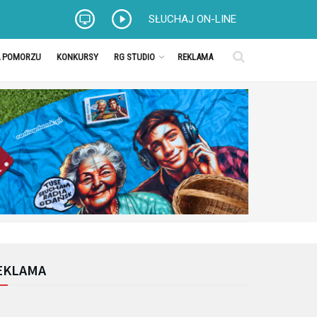
SŁUCHAJ ON-LINE
A POMORZU
KONKURSY
RG STUDIO
REKLAMA
EKLAMA