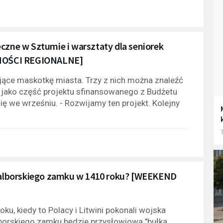
czne w Sztumie i warsztaty dla seniorek
MOŚCI REGIONALNE]
ające maskotkę miasta. Trzy z nich można znaleźć
e jako część projektu sfinansowanego z Budżetu
ię we wrześniu. - Rozwijamy ten projekt. Kolejny
7
 malborskiego zamku w 1410 roku? [WEEKEND
, kiedy to Polacy i Litwini pokonali wojska
lborskiego zamku będzie przysłowiową "bułką