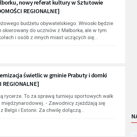
borku, nowy referat kultury w Sztutowie
WIADOMOŚCI REGIONALNE]
eżowego budżetu obywatelskiego. Wnioski będzie
n skierowany do uczniów z Malborka, ale w tym
łach i osób z innych miast uczących się...
nizacja świetlic w gminie Prabuty i domki
CI REGIONALNE]
 rycerze. To za sprawą turnieju sportowych walk
li międzynarodowej. - Zawodnicy zjeżdżają się
 Belgii i Estonii. Za chwilę dołączą...
N