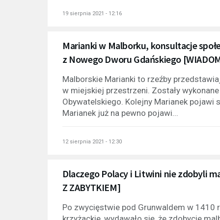
19 sierpnia 2021 - 12:16
Marianki w Malborku, konsultacje społe
z Nowego Dworu Gdańskiego [WIADO
Malborskie Marianki to rzeźby przedstawi
w miejskiej przestrzeni. Zostały wykonan
Obywatelskiego. Kolejny Marianek pojawi s
Marianek już na pewno pojawi...
12 sierpnia 2021 - 12:30
Dlaczego Polacy i Litwini nie zdobyli
Z ZABYTKIEM]
Po zwycięstwie pod Grunwaldem w 1410 roku
krzyżackie, wydawało się, że zdobycie ma