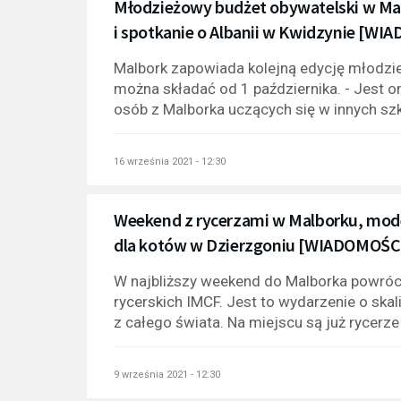
Młodzieżowy budżet obywatelski w Mal
i spotkanie o Albanii w Kwidzynie [
Malbork zapowiada kolejną edycję młodzi
można składać od 1 października. - Jest o
osób z Malborka uczących się w innych szko
16 września 2021 - 12:30
Weekend z rycerzami w Malborku, moder
dla kotów w Dzierzgoniu [WIADOMOŚ
W najbliższy weekend do Malborka powrócą
rycerskich IMCF. Jest to wydarzenie o ska
z całego świata. Na miejscu są już rycerze z
9 września 2021 - 12:30