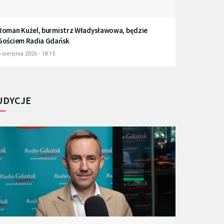
Roman Kużel, burmistrz Władysławowa, będzie
Gościem Radia Gdańsk
 sierpnia 2026 - 18:15
UDYCJE