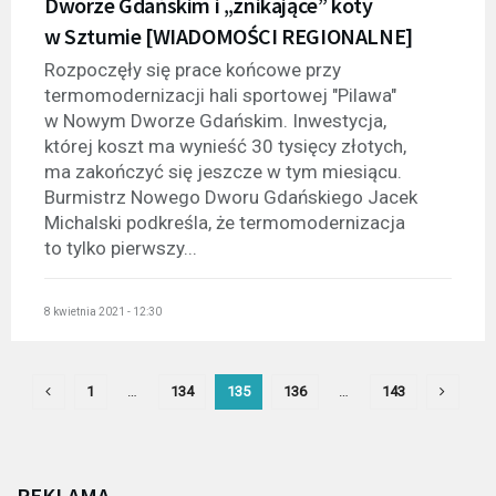
Dworze Gdańskim i „znikające” koty
w Sztumie [WIADOMOŚCI REGIONALNE]
Rozpoczęły się prace końcowe przy
termomodernizacji hali sportowej "Pilawa"
w Nowym Dworze Gdańskim. Inwestycja,
której koszt ma wynieść 30 tysięcy złotych,
ma zakończyć się jeszcze w tym miesiącu.
Burmistrz Nowego Dworu Gdańskiego Jacek
Michalski podkreśla, że termomodernizacja
to tylko pierwszy...
8 kwietnia 2021 - 12:30
1
…
134
135
136
…
143
REKLAMA