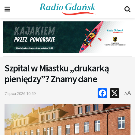
Szpital w Miastku „drukarką
pieniędzy”? Znamy dane
Faceb
X
A
7 lipca 2026 10:59
A