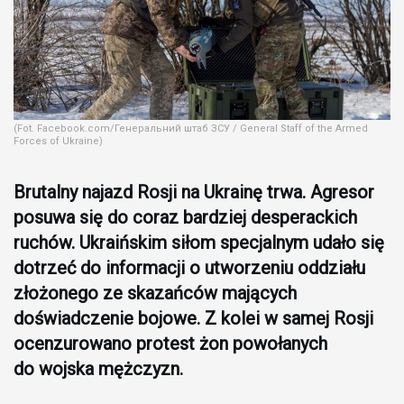
(Fot. Facebook.com/Генеральний штаб ЗСУ / General Staff of the Armed
Forces of Ukraine)
Brutalny najazd Rosji na Ukrainę trwa. Agresor
posuwa się do coraz bardziej desperackich
ruchów. Ukraińskim siłom specjalnym udało się
dotrzeć do informacji o utworzeniu oddziału
złożonego ze skazańców mających
doświadczenie bojowe. Z kolei w samej Rosji
ocenzurowano protest żon powołanych
do wojska mężczyzn.