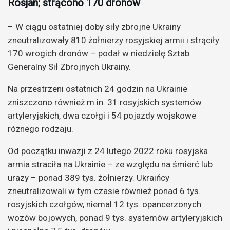
Rosjan; strącono 170 dronów
– W ciągu ostatniej doby siły zbrojne Ukrainy
zneutralizowały 810 żołnierzy rosyjskiej armii i strąciły
170 wrogich dronów – podał w niedzielę Sztab
Generalny Sił Zbrojnych Ukrainy.
Na przestrzeni ostatnich 24 godzin na Ukrainie
zniszczono również m.in. 31 rosyjskich systemów
artyleryjskich, dwa czołgi i 54 pojazdy wojskowe
różnego rodzaju.
Od początku inwazji z 24 lutego 2022 roku rosyjska
armia straciła na Ukrainie – ze względu na śmierć lub
urazy – ponad 389 tys. żołnierzy. Ukraińcy
zneutralizowali w tym czasie również ponad 6 tys.
rosyjskich czołgów, niemal 12 tys. opancerzonych
wozów bojowych, ponad 9 tys. systemów artyleryjskich