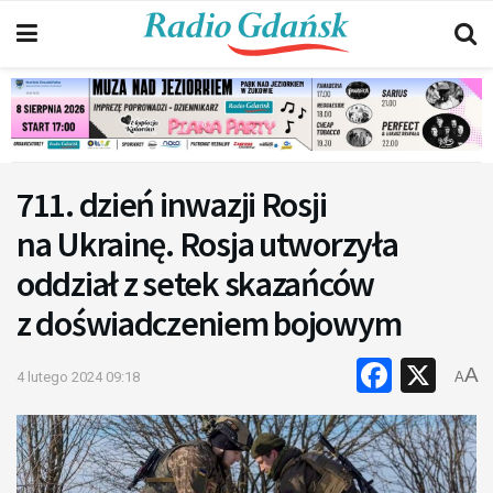
711. dzień inwazji Rosji
na Ukrainę. Rosja utworzyła
oddział z setek skazańców
z doświadczeniem bojowym
Faceb
X
A
4 lutego 2024 09:18
A