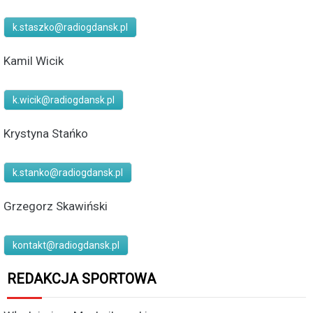
k.staszko@radiogdansk.pl
Kamil Wicik
k.wicik@radiogdansk.pl
Krystyna Stańko
k.stanko@radiogdansk.pl
Grzegorz Skawiński
kontakt@radiogdansk.pl
REDAKCJA SPORTOWA