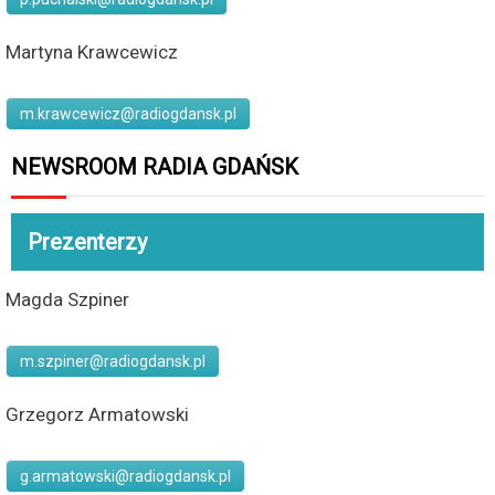
Martyna Krawcewicz
m.krawcewicz@radiogdansk.pl
NEWSROOM RADIA GDAŃSK
Prezenterzy
Magda Szpiner
m.szpiner@radiogdansk.pl
Grzegorz Armatowski
g.armatowski@radiogdansk.pl