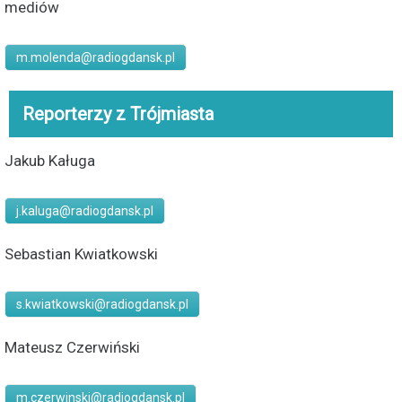
mediów
m.molenda@radiogdansk.pl
Reporterzy z Trójmiasta
Jakub Kaługa
j.kaluga@radiogdansk.pl
Sebastian Kwiatkowski
s.kwiatkowski@radiogdansk.pl
Mateusz Czerwiński
m.czerwinski@radiogdansk.pl