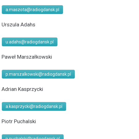
a.maszota@radiogdansk.pl
Urszula Adahs
u.adahs@radiogdansk.pl
Paweł Marszałkowski
p.marszalkowski@radiogdansk.pl
Adrian Kasprzycki
a.kasprzycki@radiogdansk.pl
Piotr Puchalski
p.puchalski@radiogdansk.pl