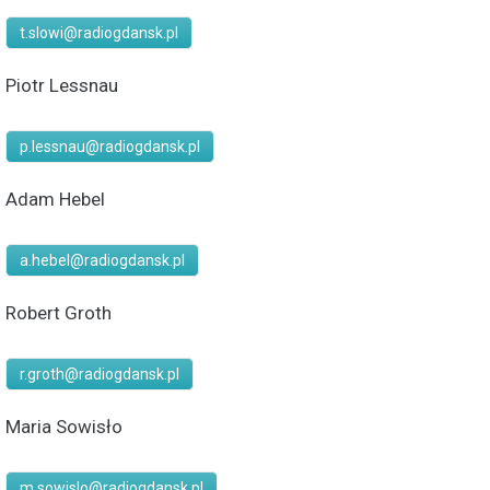
t.slowi@radiogdansk.pl
Piotr Lessnau
p.lessnau@radiogdansk.pl
Adam Hebel
a.hebel@radiogdansk.pl
Robert Groth
r.groth@radiogdansk.pl
Maria Sowisło
m.sowislo@radiogdansk.pl