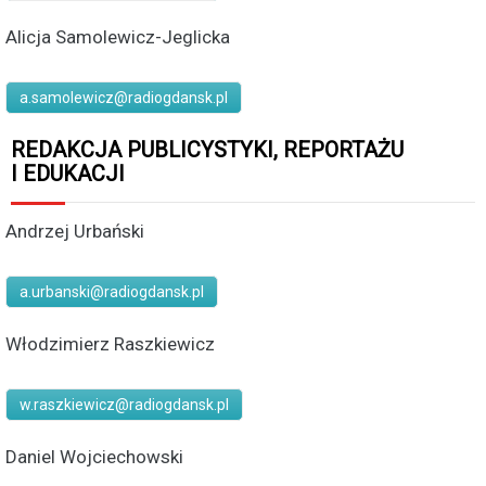
Alicja Samolewicz-Jeglicka
a.samolewicz@radiogdansk.pl
REDAKCJA PUBLICYSTYKI, REPORTAŻU
I EDUKACJI
Andrzej Urbański
a.urbanski@radiogdansk.pl
Włodzimierz Raszkiewicz
w.raszkiewicz@radiogdansk.pl
Daniel Wojciechowski