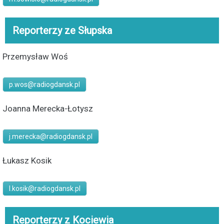
Reporterzy ze Słupska
Przemysław Woś
p.wos@radiogdansk.pl
Joanna Merecka-Łotysz
j.merecka@radiogdansk.pl
Łukasz Kosik
l.kosik@radiogdansk.pl
Reporterzy z Kociewia