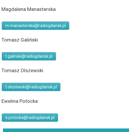
Magdalena Manasterska
m.manasterska@radiogdansk.pl
Tomasz Galiński
t.galinski@radiogdansk.pl
Tomasz Olszewski
t.olszewski@radiogdansk.pl
Ewelina Potocka
e.potocka@radiogdansk.pl