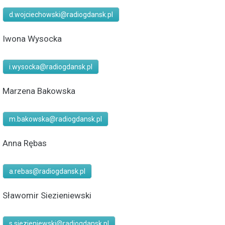
d.wojciechowski@radiogdansk.pl
Iwona Wysocka
i.wysocka@radiogdansk.pl
Marzena Bakowska
m.bakowska@radiogdansk.pl
Anna Rębas
a.rebas@radiogdansk.pl
Sławomir Siezieniewski
s.siezieniewski@radiogdansk.pl