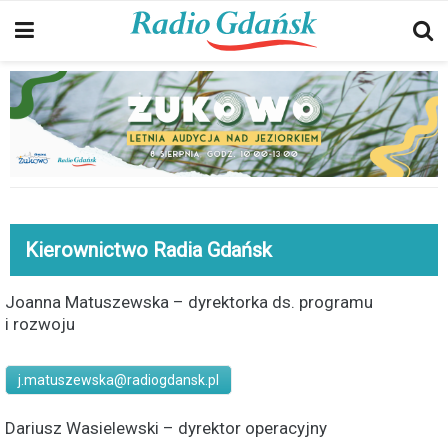
Kierownictwo Radia Gdańsk
Joanna Matuszewska – dyrektorka ds. programu
i rozwoju
j.matuszewska@radiogdansk.pl
Dariusz Wasielewski – dyrektor operacyjny