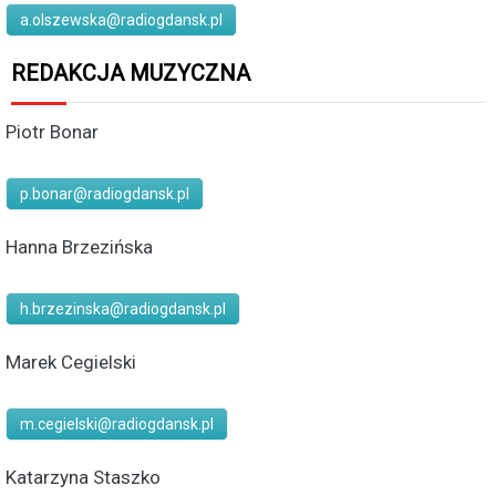
a.olszewska@radiogdansk.pl
REDAKCJA MUZYCZNA
Piotr Bonar
p.bonar@radiogdansk.pl
Hanna Brzezińska
h.brzezinska@radiogdansk.pl
Marek Cegielski
m.cegielski@radiogdansk.pl
Katarzyna Staszko