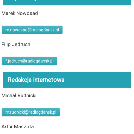
Marek Nowosad
m.nowosad@radiogdansk.pl
Filip Jędruch
f.jedruch@radiogdansk.pl
Redakcja internetowa
Michał Rudnicki
m.rudnicki@radiogdansk.pl
Artur Maszota