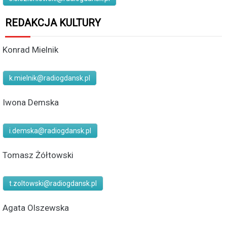
REDAKCJA KULTURY
Konrad Mielnik
k.mielnik@radiogdansk.pl
Iwona Demska
i.demska@radiogdansk.pl
Tomasz Żółtowski
t.zoltowski@radiogdansk.pl
Agata Olszewska