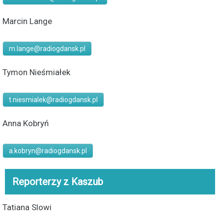
Marcin Lange
m.lange@radiogdansk.pl
Tymon Nieśmiałek
t.niesmialek@radiogdansk.pl
Anna Kobryń
a.kobryn@radiogdansk.pl
Reporterzy z Kaszub
Tatiana Slowi