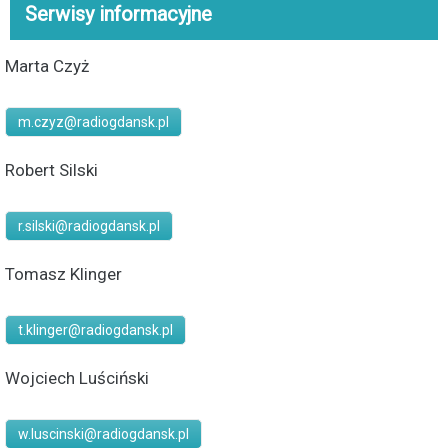
Serwisy informacyjne
Marta Czyż
m.czyz@radiogdansk.pl
Robert Silski
r.silski@radiogdansk.pl
Tomasz Klinger
t.klinger@radiogdansk.pl
Wojciech Luściński
w.luscinski@radiogdansk.pl