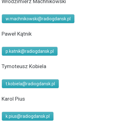
Włodzimierz Machnikowski
w.machnikowski@radiogdansk.pl
Paweł Kątnik
p.katnik@radiogdansk.pl
Tymoteusz Kobiela
t.kobiela@radiogdansk.pl
Karol Pius
k.pius@radiogdansk.pl