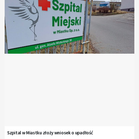
Szpital w Miastku złoży wniosek o upadłość