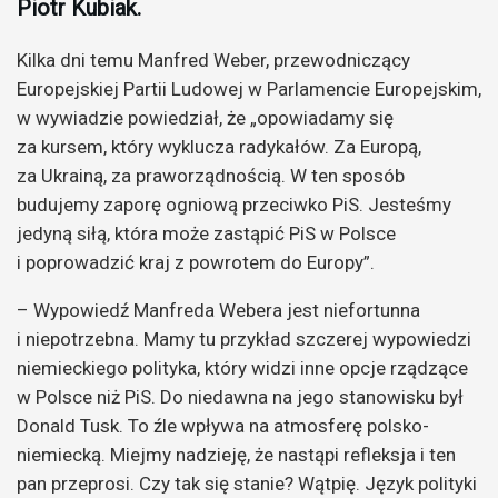
Piotr Kubiak.
Kilka dni temu Manfred Weber, przewodniczący
Europejskiej Partii Ludowej w Parlamencie Europejskim,
w wywiadzie powiedział, że „opowiadamy się
za kursem, który wyklucza radykałów. Za Europą,
za Ukrainą, za praworządnością. W ten sposób
budujemy zaporę ogniową przeciwko PiS. Jesteśmy
jedyną siłą, która może zastąpić PiS w Polsce
i poprowadzić kraj z powrotem do Europy”.
– Wypowiedź Manfreda Webera jest niefortunna
i niepotrzebna. Mamy tu przykład szczerej wypowiedzi
niemieckiego polityka, który widzi inne opcje rządzące
w Polsce niż PiS. Do niedawna na jego stanowisku był
Donald Tusk. To źle wpływa na atmosferę polsko-
niemiecką. Miejmy nadzieję, że nastąpi refleksja i ten
pan przeprosi. Czy tak się stanie? Wątpię. Język polityki