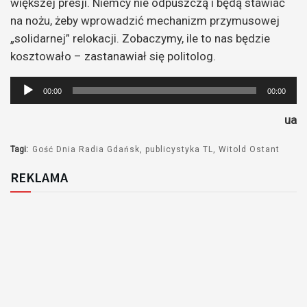
większej presji. Niemcy nie odpuszczą i będą stawiać
na nożu, żeby wprowadzić mechanizm przymusowej
„solidarnej” relokacji. Zobaczymy, ile to nas będzie
kosztowało – zastanawiał się politolog.
Odtwarzacz
00:00
00:00
plików
ua
dźwiękowych
Tagi:
Gość Dnia Radia Gdańsk
publicystyka TL
Witold Ostant
REKLAMA