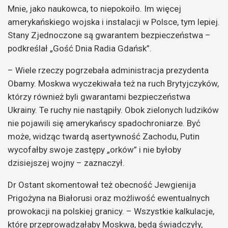
Mnie, jako naukowca, to niepokoiło. Im więcej
amerykańskiego wojska i instalacji w Polsce, tym lepiej.
Stany Zjednoczone są gwarantem bezpieczeństwa –
podkreślał „Gość Dnia Radia Gdańsk”.
– Wiele rzeczy pogrzebała administracja prezydenta
Obamy. Moskwa wyczekiwała też na ruch Brytyjczyków,
którzy również byli gwarantami bezpieczeństwa
Ukrainy. Te ruchy nie nastąpiły. Obok zielonych ludzików
nie pojawili się amerykańscy spadochroniarze. Być
może, widząc twardą asertywność Zachodu, Putin
wycofałby swoje zastępy „orków” i nie byłoby
dzisiejszej wojny – zaznaczył.
Dr Ostant skomentował też obecność Jewgienija
Prigożyna na Białorusi oraz możliwość ewentualnych
prowokacji na polskiej granicy. – Wszystkie kalkulacje,
które przeprowadzałaby Moskwa, będą świadczyły,