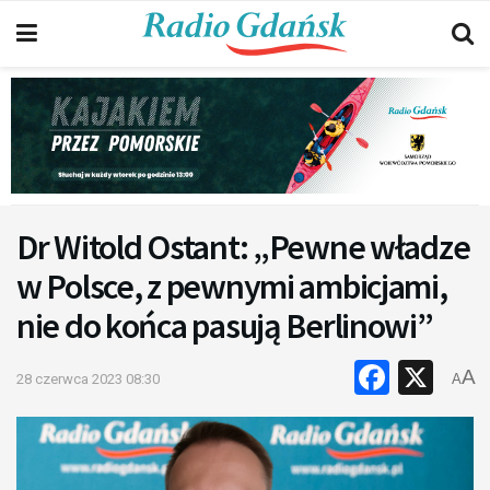
Dr Witold Ostant: „Pewne władze
w Polsce, z pewnymi ambicjami,
nie do końca pasują Berlinowi”
Faceb
X
A
28 czerwca 2023 08:30
A