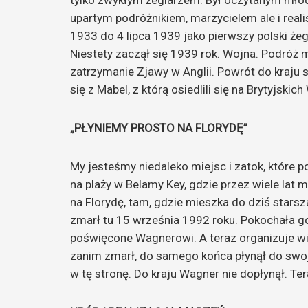
tylko zwykłym żeglarzem. Był oczytanym mło
upartym podróżnikiem, marzycielem ale i realis
1933 do 4 lipca 1939 jako pierwszy polski żeg
Niestety zaczął się 1939 rok. Wojna. Podróż m
zatrzymanie Zjawy w Anglii. Powrót do kraju s
się z Mabel, z którą osiedlili się na Brytyjski
„PŁYNIEMY PROSTO NA FLORYDĘ”
My jesteśmy niedaleko miejsc i zatok, które 
na plaży w Belamy Key, gdzie przez wiele lat
na Florydę, tam, gdzie mieszka do dziś stars
zmarł tu 15 września 1992 roku. Pokochała go 
poświęcone Wagnerowi. A teraz organizuje wiel
zanim zmarł, do samego końca płynął do swojej P
w tę stronę. Do kraju Wagner nie dopłynął. Te