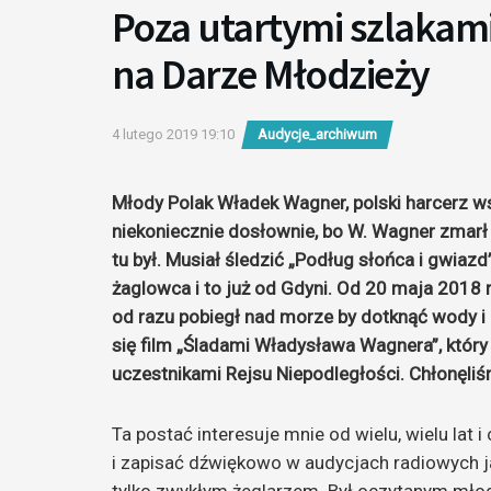
Poza utartymi szlakam
na Darze Młodzieży
4 lutego 2019 19:10
Audycje_archiwum
Młody Polak Władek Wagner, polski harcerz w
niekoniecznie dosłownie, bo W. Wagner zmarł 
tu był. Musiał śledzić „Podług słońca i gwiazd”
żaglowca i to już od Gdyni. Od 20 maja 2018 
od razu pobiegł nad morze by dotknąć wody i p
się film „Śladami Władysława Wagnera”, który
uczestnikami Rejsu Niepodległości. Chłonęliś
Ta postać interesuje mnie od wielu, wielu lat i 
i zapisać dźwiękowo w audycjach radiowych ja