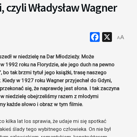
i, czyli Władysław Wagner
Faceboo
X
A
A
szedł w niedzielę na Dar Młodzieży. Może
w 1992 roku na Florydzie, ale jego duch na pewno
, bo tak brzmi tytuł jego książki, trasę naszego
r. Kiedy w 1927 roku Wagner przyjechał do Gdyni,
rzekonać się, że naprawdę jest słona. I tak zaczyna
 w niedzielę obejrzeliśmy razem z młodymi
my każde słowo i obraz w tym filmie.
co kilka lat los sprawia, że udaje mi się spotkać
kieś ślady tego wybitnego człowieka. On nie był