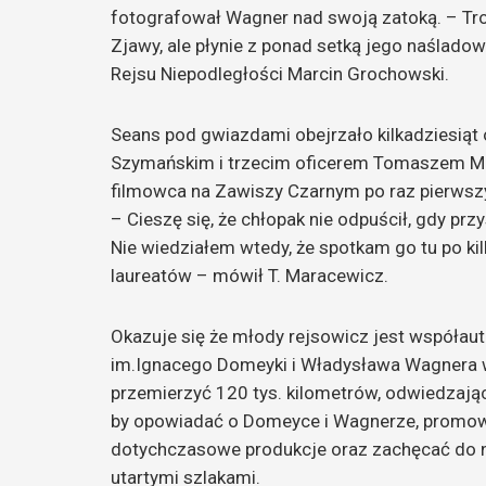
fotografował Wagner nad swoją zatoką. – Troc
Zjawy, ale płynie z ponad setką jego naślado
Rejsu Niepodległości Marcin Grochowski.
Seans pod gwiazdami obejrzało kilkadziesią
Szymańskim i trzecim oficerem Tomaszem Ma
filmowca na Zawiszy Czarnym po raz pierwsz
– Cieszę się, że chłopak nie odpuścił, gdy p
Nie wiedziałem wtedy, że spotkam go tu po ki
laureatów – mówił T. Maracewicz.
Okazuje się że młody rejsowicz jest współau
im.Ignacego Domeyki i Władysława Wagnera w
przemierzyć 120 tys. kilometrów, odwiedzają
by opowiadać o Domeyce i Wagnerze, promowa
dotychczasowe produkcje oraz zachęcać do
utartymi szlakami.