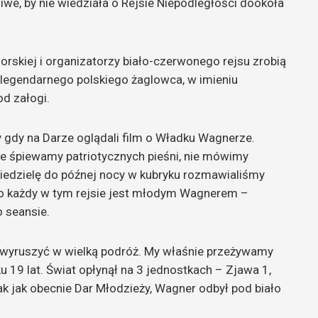
e, by nie wiedziała o Rejsie Niepodległości dookoła
rskiej i organizatorzy biało-czerwonego rejsu zrobią
legendarnego polskiego żaglowca, w imieniu
d załogi.
gdy na Darze oglądali film o Władku Wagnerze.
Nie śpiewamy patriotycznych pieśni, nie mówimy
 niedzielę do późnej nocy w kubryku rozmawialiśmy
 bo każdy w tym rejsie jest młodym Wagnerem –
o seansie.
wyruszyć w wielką podróż. My właśnie przeżywamy
 19 lat. Świat opłynął na 3 jednostkach – Zjawa 1,
tak jak obecnie Dar Młodzieży, Wagner odbył pod biało