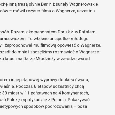
hę inną trasą płynie Dar, niż sunęły Wagnerowskie
wców – mówił reżyser filmu o Wagnerze, uczestnik
t osób. Razem z komendantem Daru k.ż. w.Rafałem
racewiczem. To właśnie on spotkał młodego
y i zaproponował mu filmową opowieść o Wagnerze.
rzyszedł do mnie i zaczęliśmy rozmawiać o Wagnerze.
lku latach na Darze Młodzieży w załodze wśród
torem innej etapowej wyprawy dookoła świata,
łaśnie. Podczas 6 etapów uczestnicy chcą
c 30 miast w 11 państwach na 4 kontynentach,
ć Polskę i spotykać się z Polonią. Pokazywać
 nietypowych sposobów podróżowania – poza