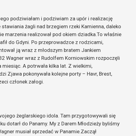
rego podziwiałam i podziwiam za upór i realizację
 stawiania żagli nad brzegiem rzeki Kamienna, daleko
ie marzenia realizował pod okiem dziadka.To właśnie
rafił do Gdyni. Po przeprowadzce z rodzicami,
ontował ją wraz z młodszym bratem Jankiem
 1932 Wagner wraz z Rudolfem Korniowskim rozpoczęli
esiąc. A potrwała kilka lat. Z wielkimi,
i Zjawa pokonywała kolejne porty – Havr, Brest,
zeci członek załogi.
ojego żeglarskiego idola. Tam przygotowywali się
roku dotarł do Panamy. My z Darem Młodzieży byliśmy
Wagner musiał sprzedać w Panamie.Zaczął