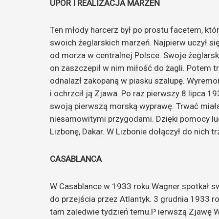
UPÓR I REALIZACJA MARZEŃ
Ten młody harcerz był po prostu facetem, któ
swoich żeglarskich marzeń. Najpierw uczył się
od morza w centralnej Polsce. Swoje żeglarsk
on zaszczepił w nim miłość do żagli. Potem t
odnalazł zakopaną w piasku szalupę. Wyrem
i ochrzcił ją Zjawa. Po raz pierwszy 8 lipca
swoją pierwszą morską wyprawę. Trwać miała mi
niesamowitymi przygodami. Dzięki pomocy ludz
Lizbonę, Dakar. W Lizbonie dołączył do nich tr
CASABLANCA
W Casablance w 1933 roku Wagner spotkał sw
do przejścia przez Atlantyk. 3 grudnia 1933 
tam zaledwie tydzień temu.P ierwszą Zjawę 