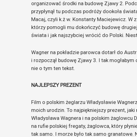
organizować środki na budowę Zjawy 2. Podc
przypłynął tu podczas podróży dookoła świata 
Macaj, czyli k.ż w. Konstanty Maciejewicz. W
którzy pomogli mu dokończyć budowę drugiej
świata i jak najszybciej wrócić do Polski. Nies
Wagner na pokładzie parowca dotarł do Austra
i rozpoczął budowę Zjawy 3. I tak mogłabym o
nie o tym ten tekst.
NAJLEPSZY PREZENT
Film o polskim żeglarzu Władysławie Wagnerz
moich urodzin. To najpiękniejszy prezent, ja
Władysława Wagnera i na polskim żaglowcu D
na rufie polskiej fregaty, żaglowca, który pły
tak samo. I morze było tak samo granatowe. Na