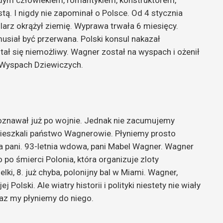
dym człowiekiem, romantykiem, konstruktorem,
tą. I nigdy nie zapominał o Polsce. Od 4 stycznia
larz okrążył ziemię. Wyprawa trwała 6 miesięcy.
usiał być przerwana. Polski konsul nakazał
tał się niemożliwy. Wagner został na wyspach i ożenił
ch Wyspach Dziewiczych.
poznawał już po wojnie. Jednak nie zacumujemy
 mieszkali państwo Wagnerowie. Płyniemy prosto
za pani. 93-letnia wdowa, pani Mabel Wagner. Wagner
po śmierci Polonia, która organizuje zloty
ki, 8. już chyba, polonijny bal w Miami. Wagner,
olski. Ale wiatry historii i polityki niestety nie wiały
raz my płyniemy do niego.