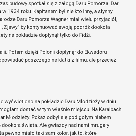
zas budowy spotkał się z załogą Daru Pomorza. Dar
w 1934 roku. Kapitanem był nie kto inny, a słynny
 załodze Daru Pomorza Wagner miał wielu przyjaciół,
 „Zjawy” by kontynuować swoją podróż dookoła
tety na pokładzie dopłynął tylko do Fidżi.
lii. Potem dzięki Polonii dopłynął do Ekwadoru
powiadać poszczególne klatki z filmu, ale przecież
e wyświetlono na pokładzie Daru Młodzieży w dniu
ki mogłam dostać w tym właśnie miejscu. Na Karaibach
ar Młodzieży. Pokaz odbył się pod gołym niebem
nie dookoła świata. Ale gwiazdy nad nami mrugały
 pewno miało taki sam kolor, jak to, które