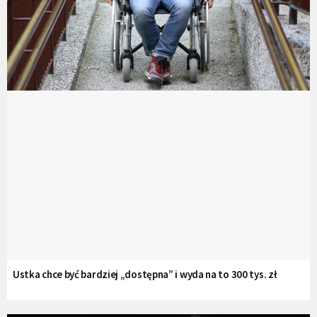
Ustka chce być bardziej „dostępna” i wyda na to 300 tys. zł