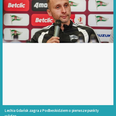
Lechia Gdańsk zagra z Podbeskidziem o pierwsze punkty
w lidze