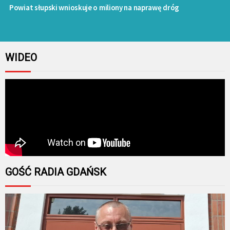
Powiat słupski wnioskuje o miliony na naprawę dróg
WIDEO
GOŚĆ RADIA GDAŃSK