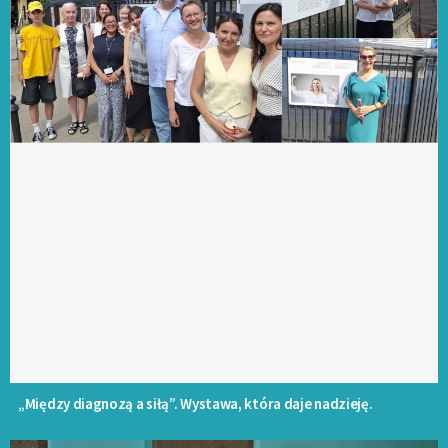
„Między diagnozą a siłą”. Wystawa, która daje nadzieję.