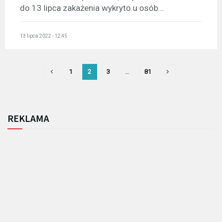
do 13 lipca zakażenia wykryto u osób...
13 lipca 2022 - 12:45
1
2
3
…
81
REKLAMA