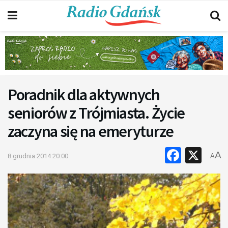
Poradnik dla aktywnych
seniorów z Trójmiasta. Życie
zaczyna się na emeryturze
Faceb
X
A
8 grudnia 2014 20:00
A