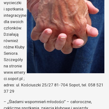
wycieczki
i spotkania
integracyjne
dla swoich
członków.
Działają
również
różne Kluby
Seniora.
Szczegóły
na stronie
www.emery
ci.sopot.pl ;
adres: ul. Kościuszki 25/27 81-704 Sopot, tel. 058 521
37 29
– „Śladami wspomnień młodości” – całoroczne,
cykliczne spotkania, zajęcia klubowe i wyjazdy