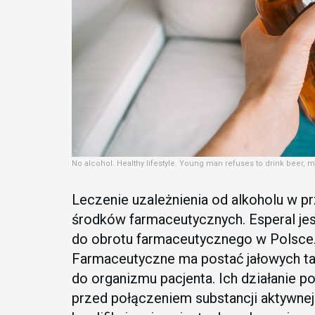
No alcohol. Healthy lifestyle. Young man refuses to drink beer, ma
Leczenie uzależnienia od alkoholu w 
środków farmaceutycznych. Esperal je
do obrotu farmaceutycznego w Polsce
Farmaceutyczne ma postać jałowych t
do organizmu pacjenta. Ich działanie po
przed połączeniem substancji aktywnej