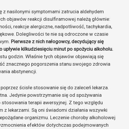
ię z nasilonymi symptomami zatrucia aldehydem
h objawów reakcji disulfiramowej należą głównie:
ości, reakcje alergiczne, nadpotliwość, tachykardia,
 lękowe. Dolegliwości te nie są odroczone w czasie
owym.
Pierwsze z nich nałogowcy, decydujący się
 upływie kilkudziesięciu minut po spożyciu alkoholu.
astu godzin. Właśnie tych objawów objawiają się
ość znacznego pogorszenia stanu swojego zdrowia
ania abstynencji.
poprzez ścisłe stosowanie się do zaleceń lekarza.
tna. Jedynie powstrzymanie się od spożywania
stosowania terapii awersyjnej. Z tego względu
m z lekarzami. Są oni świadomi działania wszywki
niepożądane organizmu. Leczenie choroby alkoholowej
u wzmocnienia efektów dotychczas podejmowanych