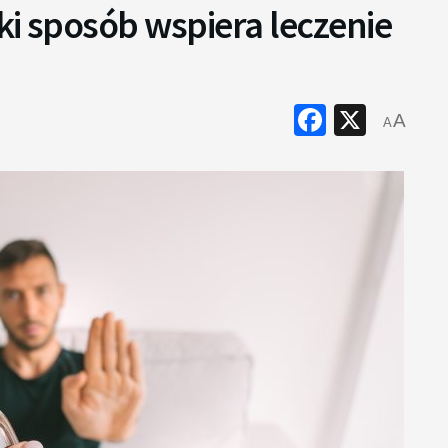
aki sposób wspiera leczenie
Faceboo
X
A
A