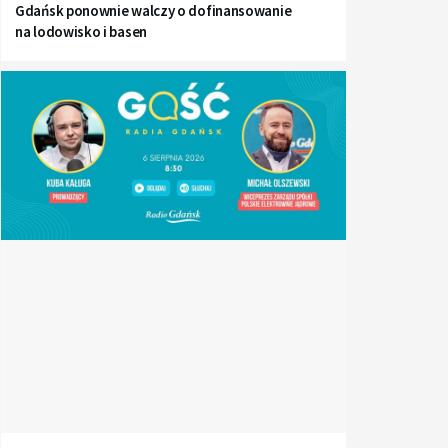
Gdańsk ponownie walczy o dofinansowanie
na lodowisko i basen