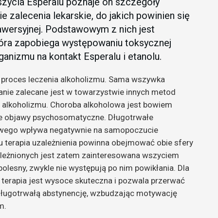
wszycia Esperalu poznaje on szczegóły
e zalecenia lekarskie, do jakich powinien się
awersyjnej. Podstawowym z nich jest
tóra zapobiega występowaniu toksycznej
ganizmu na kontakt Esperalu i etanolu.
h proces leczenia alkoholizmu. Sama wszywka
anie zalecane jest w towarzystwie innych metod
i alkoholizmu. Choroba alkoholowa jest bowiem
e objawy psychosomatyczne. Długotrwałe
lowego wpływa negatywnie na samopoczucie
u terapia uzależnienia powinna obejmować obie sfery
ależnionych jest zatem zainteresowana wszyciem
bolesny, zwykle nie występują po nim powikłania. Dla
 terapia jest wysoce skuteczna i pozwala przerwać
długotrwałą abstynencję, wzbudzając motywację
m.