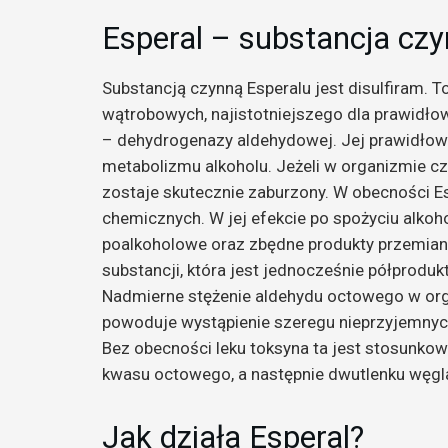
Esperal – substancja cz
Substancją czynną Esperalu jest disulfiram. To
wątrobowych, najistotniejszego dla prawidło
– dehydrogenazy aldehydowej. Jej prawidłow
metabolizmu alkoholu. Jeżeli w organizmie czł
zostaje skutecznie zaburzony. W obecności E
chemicznych. W jej efekcie po spożyciu alkoh
poalkoholowe oraz zbędne produkty przemiany
substancji, która jest jednocześnie półprodu
Nadmierne stężenie aldehydu octowego w or
powoduje wystąpienie szeregu nieprzyjemnyc
Bez obecności leku toksyna ta jest stosunkow
kwasu octowego, a następnie dwutlenku węgla
Jak działa Esperal?