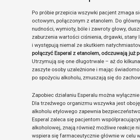
Po próbie przepicia wszywki pacjent zmaga s
octowym, połączonym z etanolem. Do głównyc
nudności, wymioty, bóle i zawroty głowy, duszn
zaburzenia wartości ciśnienia, drgawki, stany
i występują niemal ze skutkiem natychmiast
połączyć Esperal z etanolem, odczuwają już po
Utrzymują się one długotrwale – aż do kilkun
zaszyte osoby uzależnione i mając świadom
po spożyciu alkoholu, zmuszają się do zachow
Zapobiec działaniu Esperalu można wyłącznie 
Dla trzeźwego organizmu wszywka jest oboję
alkoholu etylowego zapewnia bezpieczeństwo 
Esperal zaleca się pacjentom współpracujący
alkoholowej, znają również możliwe reakcje 
wspiera się farmaceutycznie głównie w cel