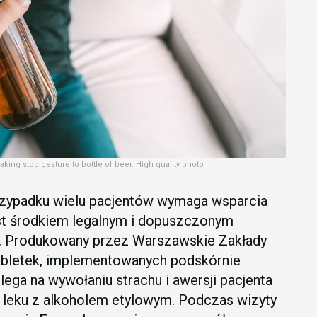
king stop gesture to bottle of beer. High quality photo
przypadku wielu pacjentów wymaga wsparcia
st środkiem legalnym i dopuszczonym
. Produkowany przez Warszawskie Zakłady
abletek, implementowanych podskórnie
lega na wywołaniu strachu i awersji pacjenta
 leku z alkoholem etylowym. Podczas wizyty