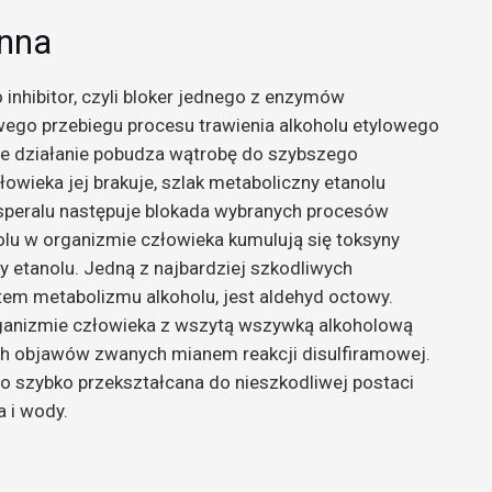
ynna
 inhibitor, czyli bloker jednego z enzymów
wego przebiegu procesu trawienia alkoholu etylowego
e działanie pobudza wątrobę do szybszego
owieka jej brakuje, szlak metaboliczny etanolu
speralu następuje blokada wybranych procesów
olu w organizmie człowieka kumulują się toksyny
 etanolu. Jedną z najbardziej szkodliwych
ktem metabolizmu alkoholu, jest aldehyd octowy.
ganizmie człowieka z wszytą wszywką alkoholową
h objawów zwanych mianem reakcji disulfiramowej.
o szybko przekształcana do nieszkodliwej postaci
 i wody.