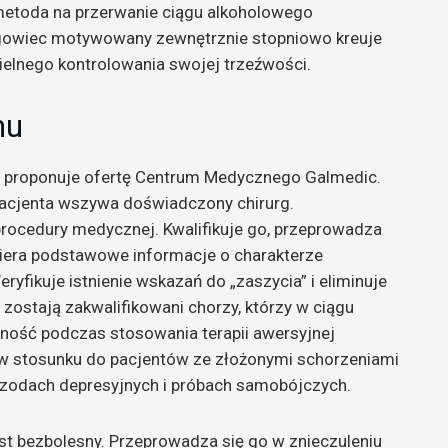
metoda na przerwanie ciągu alkoholowego
łogowiec motywowany zewnętrznie stopniowo kreuje
lnego kontrolowania swojej trzeźwości.
mu
proponuje ofertę Centrum Medycznego Galmedic.
 pacjenta wszywa doświadczony chirurg.
procedury medycznej. Kwalifikuje go, przeprowadza
zbiera podstawowe informacje o charakterze
fikuje istnienie wskazań do „zaszycia” i eliminuje
zostają zakwalifikowani chorzy, którzy w ciągu
żność podczas stosowania terapii awersyjnej
 w stosunku do pacjentów ze złożonymi schorzeniami
izodach depresyjnych i próbach samobójczych.
st bezbolesny. Przeprowadza się go w znieczuleniu