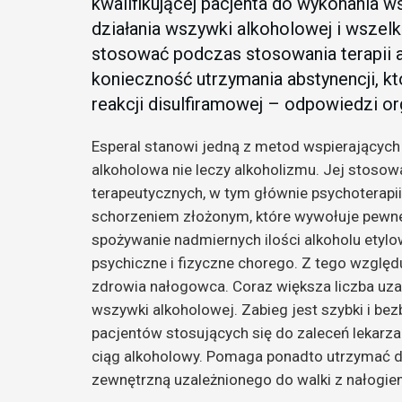
kwalifikującej pacjenta do wykonania 
działania wszywki alkoholowej i wszelki
stosować podczas stosowania terapii 
konieczność utrzymania abstynencji, k
reakcji disulfiramowej – odpowiedzi or
Esperal stanowi jedną z metod wspierającyc
alkoholowa nie leczy alkoholizmu. Jej stosow
terapeutycznych, w tym głównie psychoterapi
schorzeniem złożonym, które wywołuje pewn
spożywanie nadmiernych ilości alkoholu ety
psychiczne i fizyczne chorego. Z tego względ
zdrowia nałogowca. Coraz większa liczba uz
wszywki alkoholowej. Zabieg jest szybki i bez
pacjentów stosujących się do zaleceń lekarza
ciąg alkoholowy. Pomaga ponadto utrzymać 
zewnętrzną uzależnionego do walki z nałogie