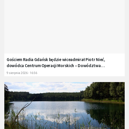
Gościem Radia Gdańsk będzie wiceadmirał Piotr Nieć,
dowódca Centrum Operacji Morskich – Dowództwa
Komponentu Morskiego
9 sierpnia 2026 - 16:56