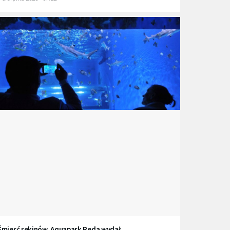
Śmierć rekinów. Aquapark Reda wydał