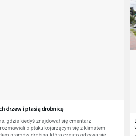
h drzew i ptasią drobnicę
ma, gdzie kiedyś znajdował się cmentarz
" rozmawiali o ptaku kojarzącym się z klimatem
siedem gramów drobina, która często odzywa się
7