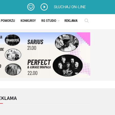
SŁUCHAJ ON-LINE
A POMORZU
KONKURSY
RG STUDIO
REKLAMA
EKLAMA