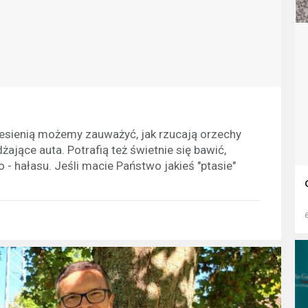
Jesienią możemy zauważyć, jak rzucają orzechy
żające auta. Potrafią też świetnie się bawić,
 - hałasu. Jeśli macie Państwo jakieś "ptasie"
6