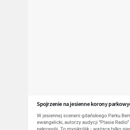
Spojrzenie na jesienne korony parkowyc
W jesiennej scenerii gdańskiego Parku Be
ewangelicki, autorzy audycji "Ptasie Radio
nekropolii. To mysikrólik - ważąca tylko 