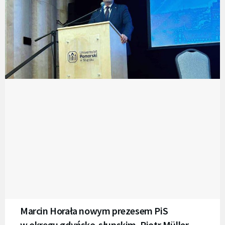
Marcin Horała nowym prezesem PiS
w okręgu gdyńsko-słupskim. Piotr Müller