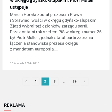
ustępuje
Marcin Horała został prezesem Prawa
i Sprawiedliwości w okręgu gdyńsko-słupskim.
Zjazd wybrał też członków zarządu partii.
Przez ostatni rok szefem PiS w okręgu numer 26
był Piotr Müller , jednak statut partii zabrania
łączenia stanowiska prezesa okręgu
z mandatem europosła....
10 listopada 2024 - 20:13
1
2
3
…
39
REKLAMA