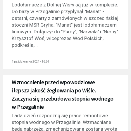
Lodołamacze z Dolnej Wisły są już w komplecie.
Do bazy w Przegalinie przypłynął "Manat" -
ostatni, czwarty z zamówionych w szczecińskiej
stoczni MSR Gryfia. "Manat" jest lodołamaczem
liniowym. Dołączył do "Pumy", "Narwala" i "Nerpy".
Krzysztof Woś, wiceprezes Wód Polskich,
podkreśla,...
1 października 2021 - 16:34
Wzmocnienie przeciwpowodziowe
i lepsza jakość żeglowania po Wiśle.
Zaczyna się przebudowa stopnia wodnego
w Przegalinie
Lada dzień rozpoczną się prace remontowe
stopnia wodnego w Przegalinie. Wzmacniane
będą nabrzeża, zmechanizowane zostaną wrota