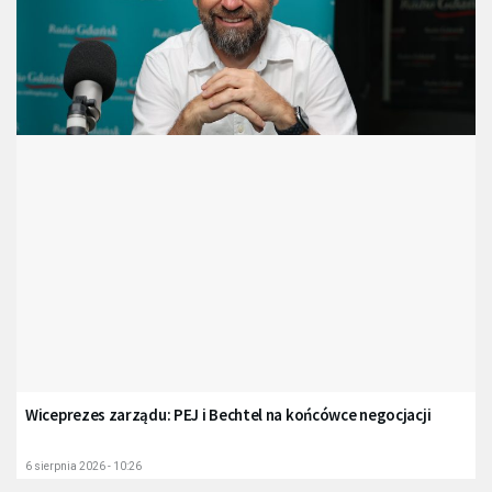
Wiceprezes zarządu: PEJ i Bechtel na końcówce negocjacji
6 sierpnia 2026 - 10:26