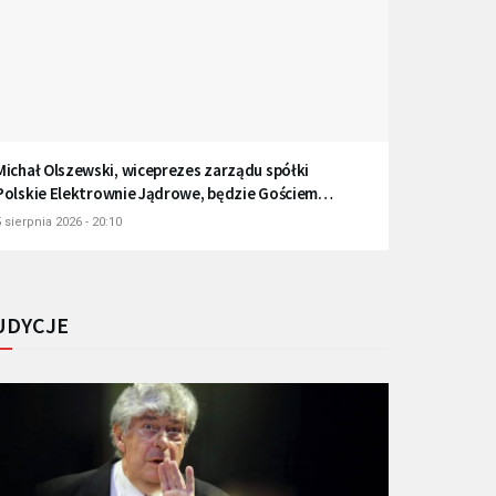
Michał Olszewski, wiceprezes zarządu spółki
Polskie Elektrownie Jądrowe, będzie Gościem
Radia Gdańsk
 sierpnia 2026 - 20:10
UDYCJE