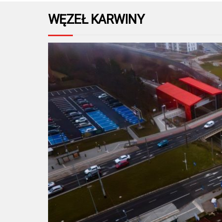
WĘZEŁ KARWINY