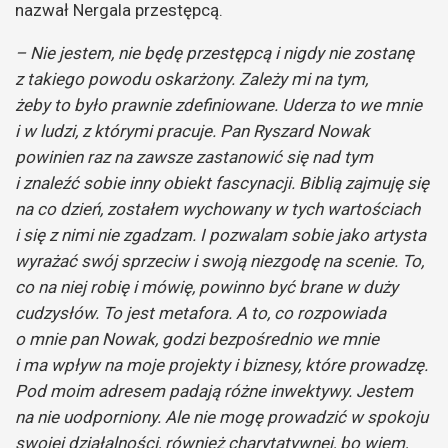
nazwał Nergala przestępcą.
– Nie jestem, nie będę przestępcą i nigdy nie zostanę
z takiego powodu oskarżony. Zależy mi na tym,
żeby to było prawnie zdefiniowane. Uderza to we mnie
i w ludzi, z którymi pracuje. Pan Ryszard Nowak
powinien raz na zawsze zastanowić się nad tym
i znaleźć sobie inny obiekt fascynacji. Biblią zajmuję się
na co dzień, zostałem wychowany w tych wartościach
i się z nimi nie zgadzam. I pozwalam sobie jako artysta
wyrażać swój sprzeciw i swoją niezgodę na scenie. To,
co na niej robię i mówię, powinno być brane w duży
cudzysłów. To jest metafora. A to, co rozpowiada
o mnie pan Nowak, godzi bezpośrednio we mnie
i ma wpływ na moje projekty i biznesy, które prowadzę.
Pod moim adresem padają różne inwektywy. Jestem
na nie uodporniony. Ale nie mogę prowadzić w spokoju
swojej działalności, również charytatywnej, bo wiem,