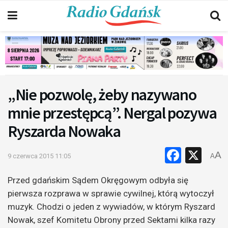
„Nie pozwolę, żeby nazywano
mnie przestępcą”. Nergal pozywa
Ryszarda Nowaka
Faceb
X
A
9 czerwca 2015 11:05
A
Przed gdańskim Sądem Okręgowym odbyła się
pierwsza rozprawa w sprawie cywilnej, którą wytoczył
muzyk. Chodzi o jeden z wywiadów, w którym Ryszard
Nowak, szef Komitetu Obrony przed Sektami kilka razy