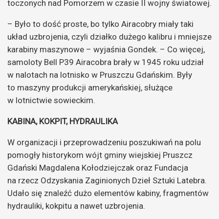
toczonych nad Pomorzem w czasie II wojny światowej.
– Było to dość proste, bo tylko Airacobry miały taki
układ uzbrojenia, czyli działko dużego kalibru i mniejsze
karabiny maszynowe – wyjaśnia Gondek. – Co więcej,
samoloty Bell P39 Airacobra brały w 1945 roku udział
w nalotach na lotnisko w Pruszczu Gdańskim. Były
to maszyny produkcji amerykańskiej, służące
w lotnictwie sowieckim.
KABINA, KOKPIT, HYDRAULIKA
W organizacji i przeprowadzeniu poszukiwań na polu
pomogły historykom wójt gminy wiejskiej Pruszcz
Gdański Magdalena Kołodziejczak oraz Fundacja
na rzecz Odzyskania Zaginionych Dzieł Sztuki Latebra.
Udało się znaleźć dużo elementów kabiny, fragmentów
hydrauliki, kokpitu a nawet uzbrojenia.