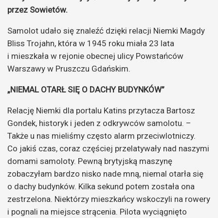
przez Sowietów.
Samolot udało się znaleźć dzięki relacji Niemki Magdy
Bliss Trojahn, która w 1945 roku miała 23 lata
i mieszkała w rejonie obecnej ulicy Powstańców
Warszawy w Pruszczu Gdańskim.
„NIEMAL OTARŁ SIĘ O DACHY BUDYNKÓW”
Relację Niemki dla portalu Katins przytacza Bartosz
Gondek, historyk i jeden z odkrywców samolotu. –
Także u nas mieliśmy często alarm przeciwlotniczy.
Co jakiś czas, coraz częściej przelatywały nad naszymi
domami samoloty. Pewną brytyjską maszynę
zobaczyłam bardzo nisko nade mną, niemal otarła się
o dachy budynków. Kilka sekund potem została ona
zestrzelona. Niektórzy mieszkańcy wskoczyli na rowery
i pognali na miejsce strącenia. Pilota wyciągnięto