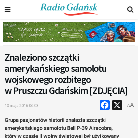
Znaleziono szczątki
amerykańskiego samolotu
wojskowego rozbitego
w Pruszczu Gdańskim [ZDJĘCIA]
Faceb
X
A
10 maja 2016 06:03
A
Grupa pasjonatów historii znalazła szczątki
amerykańskiego samolotu Bell P-39 Airacobra,
który w czasie II wojny światowej był użytkowany