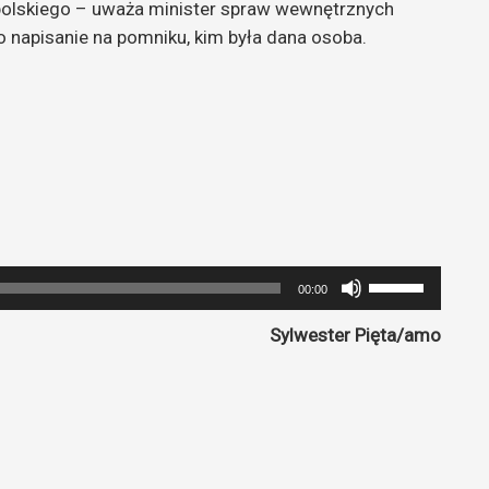
polskiego – uważa minister spraw wewnętrznych
napisanie na pomniku, kim była dana osoba.
Używaj
00:00
strzałek
Sylwester Pięta/amo
do
góry
oraz
do
dołu
aby