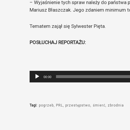
– Wyjaśnienie tych spraw należy do państwa 
Mariusz Błaszczak. Jego zdaniem minimum to 
Tematem zajął się Sylwester Pięta.
POSŁUCHAJ REPORTAŻU:
Odtwarzacz
00:00
plików
dźwiękowych
Tagi:
pogrzeb
PRL
przestępstwo
śmierć
zbrodnia