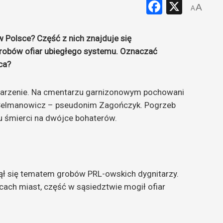
Faceboo
X
A
A
 Polsce? Część z nich znajduje się
grobów ofiar ubiegłego systemu. Oznaczać
ca?
darzenie. Na cmentarzu garnizonowym pochowani
s Selmanowicz – pseudonim Zagończyk. Pogrzeb
u śmierci na dwójce bohaterów.
jął się tematem grobów PRL-owskich dygnitarzy.
scach miast, część w sąsiedztwie mogił ofiar