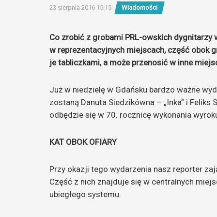
23 sierpnia 2016 15:15
Wiadomości
Co zrobić z grobami PRL-owskich dygnitarzy w
w reprezentacyjnych miejscach, część obok 
je tabliczkami, a może przenosić w inne miejs
Już w niedzielę w Gdańsku bardzo ważne wy
zostaną Danuta Siedzikówna – „Inka” i Felik
odbędzie się w 70. rocznicę wykonania wyrok
KAT OBOK OFIARY
Przy okazji tego wydarzenia nasz reporter za
Część z nich znajduje się w centralnych miej
ubiegłego systemu.