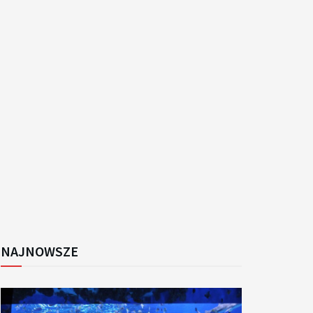
k
NAJNOWSZE