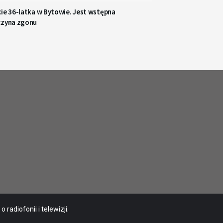
ie 36-latka w Bytowie. Jest wstępna
czyna zgonu
radiofonii i telewizji.