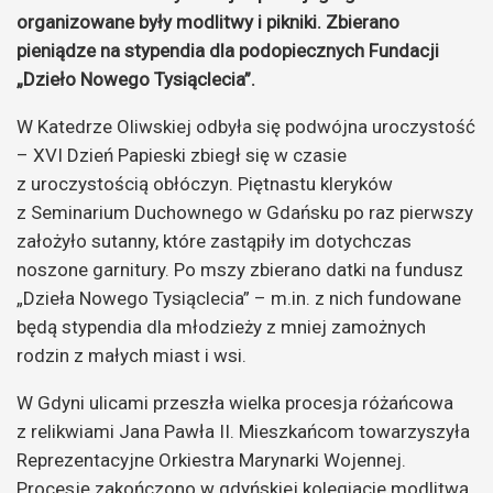
organizowane były modlitwy i pikniki. Zbierano
pieniądze na stypendia dla podopiecznych Fundacji
„Dzieło Nowego Tysiąclecia”.
W Katedrze Oliwskiej odbyła się podwójna uroczystość
– XVI Dzień Papieski zbiegł się w czasie
z uroczystością obłóczyn. Piętnastu kleryków
z Seminarium Duchownego w Gdańsku po raz pierwszy
założyło sutanny, które zastąpiły im dotychczas
noszone garnitury. Po mszy zbierano datki na fundusz
„Dzieła Nowego Tysiąclecia” – m.in. z nich fundowane
będą stypendia dla młodzieży z mniej zamożnych
rodzin z małych miast i wsi.
W Gdyni ulicami przeszła wielka procesja różańcowa
z relikwiami Jana Pawła II. Mieszkańcom towarzyszyła
Reprezentacyjne Orkiestra Marynarki Wojennej.
Procesję zakończono w gdyńskiej kolegiacie modlitwą