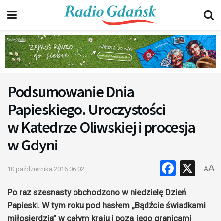
Podsumowanie Dnia
Papieskiego. Uroczystości
w Katedrze Oliwskiej i procesja
w Gdyni
Faceb
X
A
10 października 2016 06:02
A
Po raz szesnasty obchodzono w niedzielę Dzień
Papieski. W tym roku pod hasłem „Bądźcie świadkami
miłosierdzia” w całym kraju i poza jego granicami