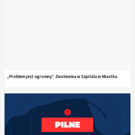
„Problem jest ogromny”. Zwolnienia w Szpitalu w Miastku