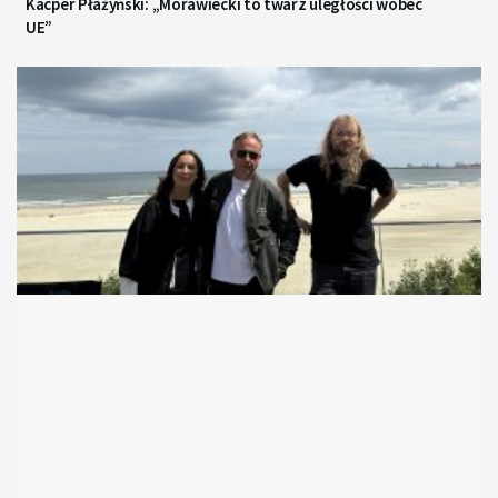
Kacper Płażyński: „Morawiecki to twarz uległości wobec
UE”