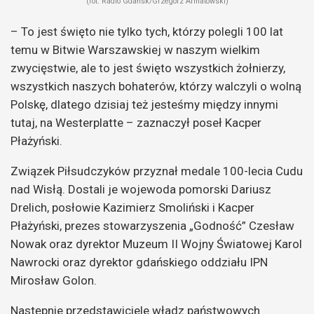
(fot. Radio Gdańsk/Grzegorz Armatowski)
– To jest święto nie tylko tych, którzy polegli 100 lat
temu w Bitwie Warszawskiej w naszym wielkim
zwycięstwie, ale to jest święto wszystkich żołnierzy,
wszystkich naszych bohaterów, którzy walczyli o wolną
Polskę, dlatego dzisiaj też jesteśmy między innymi
tutaj, na Westerplatte – zaznaczył poseł Kacper
Płażyński.
Związek Piłsudczyków przyznał medale 100-lecia Cudu
nad Wisłą. Dostali je wojewoda pomorski Dariusz
Drelich, posłowie Kazimierz Smoliński i Kacper
Płażyński, prezes stowarzyszenia „Godność” Czesław
Nowak oraz dyrektor Muzeum II Wojny Światowej Karol
Nawrocki oraz dyrektor gdańskiego oddziału IPN
Mirosław Golon.
Następnie przedstawiciele władz państwowych