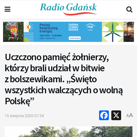
Uczczono pamięć żołnierzy,
którzy brali udział w bitwie
z bolszewikami. „Święto
wszystkich walczących o wolną
Polskę”
Faceb
X
A
15 sierpnia 2020 07:54
A