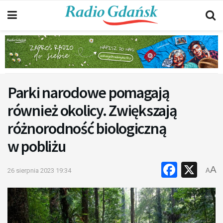
Parki narodowe pomagają
również okolicy. Zwiększają
różnorodność biologiczną
w pobliżu
Faceb
X
A
26 sierpnia 2023 19:34
A