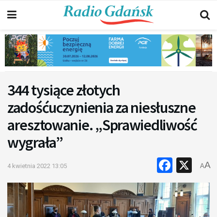
344 tysiące złotych
zadośćuczynienia za niesłuszne
aresztowanie. „Sprawiedliwość
wygrała”
Faceb
X
A
4 kwietnia 2022 13:05
A