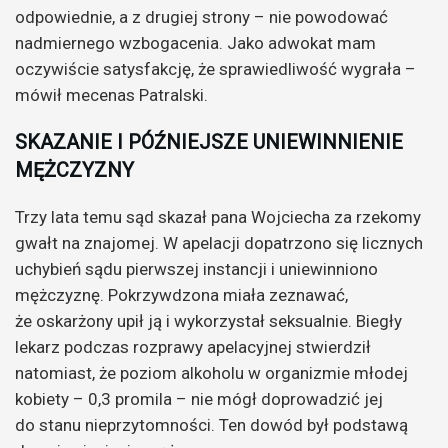
odpowiednie, a z drugiej strony – nie powodować
nadmiernego wzbogacenia. Jako adwokat mam
oczywiście satysfakcję, że sprawiedliwość wygrała –
mówił mecenas Patralski.
SKAZANIE I PÓŹNIEJSZE UNIEWINNIENIE
MĘŻCZYZNY
Trzy lata temu sąd skazał pana Wojciecha za rzekomy
gwałt na znajomej. W apelacji dopatrzono się licznych
uchybień sądu pierwszej instancji i uniewinniono
mężczyznę. Pokrzywdzona miała zeznawać,
że oskarżony upił ją i wykorzystał seksualnie. Biegły
lekarz podczas rozprawy apelacyjnej stwierdził
natomiast, że poziom alkoholu w organizmie młodej
kobiety – 0,3 promila – nie mógł doprowadzić jej
do stanu nieprzytomności. Ten dowód był podstawą