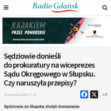
Sędziowie donieśli
do prokuratury na wiceprezes
Sądu Okręgowego w Słupsku.
Czy naruszyła przepisy?
Faceb
X
A
10 stycznia 2020 11:15
A
Sędziowie ze Słupska złożyli doniesienie