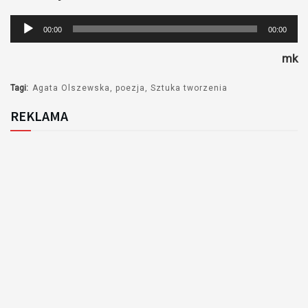
Odtwarzacz
00:00
00:00
plików
mk
dźwiękowych
Tagi:
Agata Olszewska
poezja
Sztuka tworzenia
REKLAMA