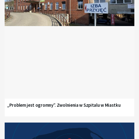
„Problem jest ogromny”. Zwolnienia w Szpitalu w Miastku