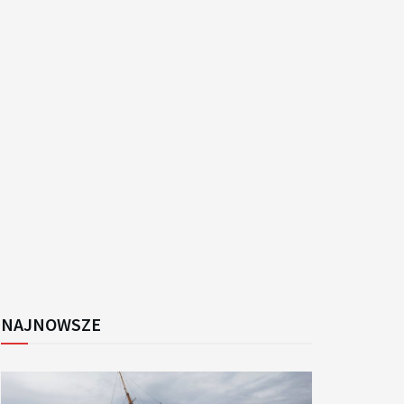
k
NAJNOWSZE