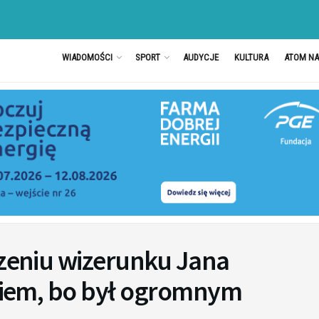
WIADOMOŚCI
SPORT
AUDYCJE
KULTURA
ATOM N
czeniu wizerunku Jana
ogiem, bo był ogromnym