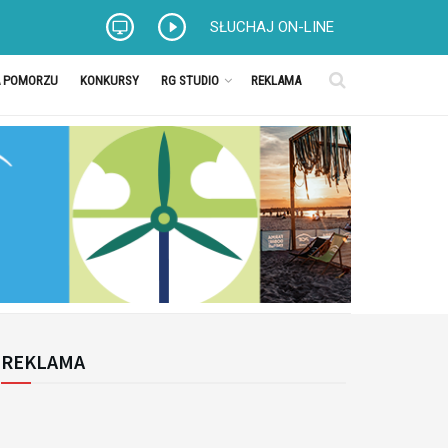
SŁUCHAJ ON-LINE
A POMORZU
KONKURSY
RG STUDIO
REKLAMA
REKLAMA