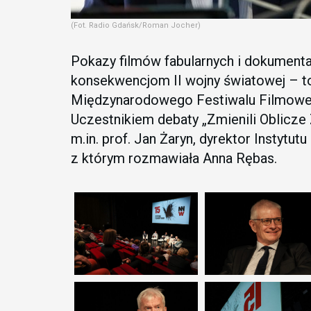
(Fot. Radio Gdańsk/Roman Jocher)
Pokazy filmów fabularnych i dokument
konsekwencjom II wojny światowej – to
Międzynarodowego Festiwalu Filmowego
Uczestnikiem debaty „Zmienili Oblicze
m.in. prof. Jan Żaryn, dyrektor Instyt
z którym rozmawiała Anna Rębas.