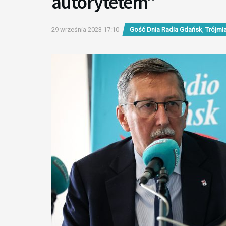
autorytetem”
29 września 2023 17:10
Gość Dnia Radia Gdańsk
,
Trójmi