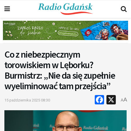
Co z niebezpiecznym
torowiskiem w Lęborku?
Burmistrz: „Nie da się zupełnie
wyeliminować tam przejścia”
Faceb
X
A
15 października 2025 08:30
A