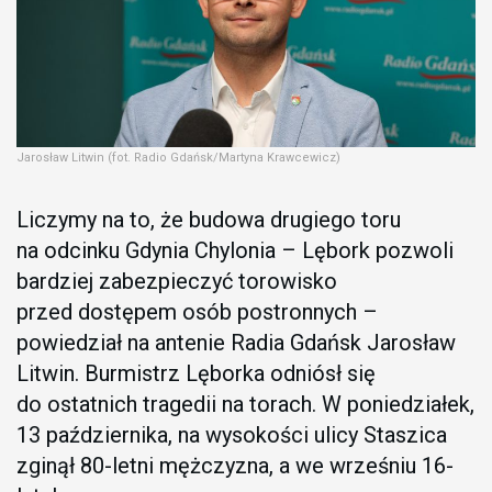
Jarosław Litwin (fot. Radio Gdańsk/Martyna Krawcewicz)
Liczymy na to, że budowa drugiego toru
na odcinku Gdynia Chylonia – Lębork pozwoli
bardziej zabezpieczyć torowisko
przed dostępem osób postronnych –
powiedział na antenie Radia Gdańsk Jarosław
Litwin. Burmistrz Lęborka odniósł się
do ostatnich tragedii na torach. W poniedziałek,
13 października, na wysokości ulicy Staszica
zginął 80-letni mężczyzna, a we wrześniu 16-