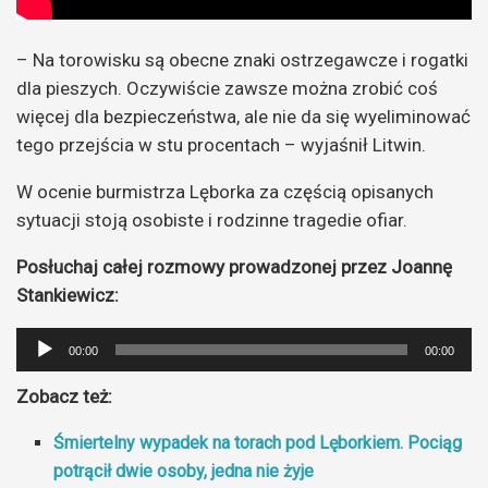
– Na torowisku są obecne znaki ostrzegawcze i rogatki
dla pieszych. Oczywiście zawsze można zrobić coś
więcej dla bezpieczeństwa, ale nie da się wyeliminować
tego przejścia w stu procentach – wyjaśnił Litwin.
W ocenie burmistrza Lęborka za częścią opisanych
sytuacji stoją osobiste i rodzinne tragedie ofiar.
Posłuchaj całej rozmowy prowadzonej przez Joannę
Stankiewicz:
Odtwarzacz
00:00
00:00
plików
Zobacz też:
dźwiękowych
Śmiertelny wypadek na torach pod Lęborkiem. Pociąg
potrącił dwie osoby, jedna nie żyje