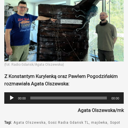
(fot. Radio Gdańsk/Agata Olszewska)
Z Konstantym Kurylenką oraz Pawłem Pogodzińskim
rozmawiała Agata Olszewska:
Odtwarzacz
00:00
00:00
plików
Agata Olszewska/mk
dźwiękowych
Tagi:
Agata Olszewska
Gość Radia Gdańsk TL
majówka
Sopot