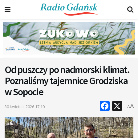
Od puszczy po nadmorski klimat.
Poznaliśmy tajemnice Grodziska
w Sopocie
Faceb
X
A
30 kwietnia 2026 17:10
A