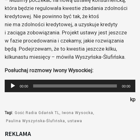
– Musimy poczekać na nową ustawę konsumencką,
która będzie regulowała kwestie zbadania zdolności
kredytowej. Nie powinno być tak, że ktoś
nie ma zdolności kredytowej, a uzyskuje kredyty
i zaciąga zobowiązania. Projekt ustawy jest jeszcze
w fazie procedowania i czekamy, jakie rozwiązania
będą. Podejrzewam, że to kwestia jeszcze kilku,
kilkunastu miesięcy – mówiła Wyszyńska-Ślufińska.
Posłuchaj rozmowy Iwony Wysockiej:
Odtwarzacz
00:00
00:00
plików
kp
dźwiękowych
Tagi:
Gość Radia Gdańsk TL
Iwona Wysocka
Paulina Wyszyńska-Ślufińska
ustawa
REKLAMA