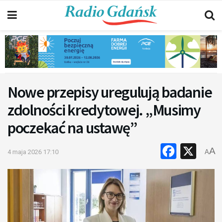
Nowe przepisy uregulują badanie
zdolności kredytowej. „Musimy
poczekać na ustawę”
Faceb
X
A
4 maja 2026 17:10
A