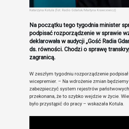
Katarzyna Kotula (fot. Radio Gdańsk/Martyna Krawcewicz)
Na początku tego tygodnia minister sp
podpisać rozporządzenie w sprawie w
deklarowała w audycji „Gość Radia Gda
ds. równości. Chodzi o sprawę transkry
zagranicą.
W zeszłym tygodniu rozporządzenie podpisał 
wicepremier. – Na wdrożenie zmian będziemy 
zabezpieczyć system rejestrów państwowych.
przekonana, że to szybko wejdzie w życie. W
było przystąpić do pracy – wskazała Kotula.