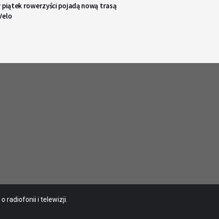
 piątek rowerzyści pojadą nową trasą
Velo
radiofonii i telewizji.