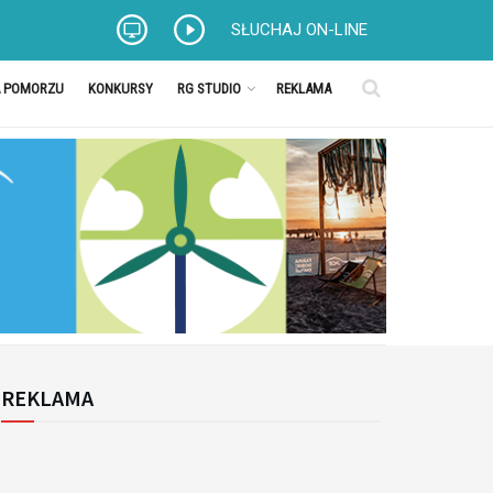
SŁUCHAJ ON-LINE
A POMORZU
KONKURSY
RG STUDIO
REKLAMA
REKLAMA