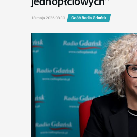
jednopłciowych”
18 maja 2026 08:30
Gość Radia Gdańsk