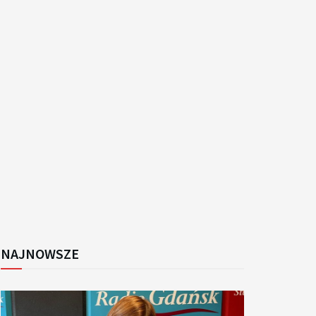
k
NAJNOWSZE