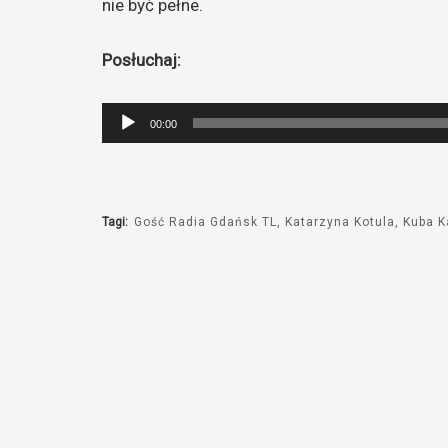
nie być pełne.
Posłuchaj:
Odtwarzacz
00:00
plików
dźwiękowych
Tagi:
Gość Radia Gdańsk TL
Katarzyna Kotula
Kuba K