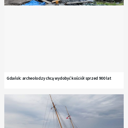
Gdańsk: archeolodzy chcą wydobyć kościół sprzed 900 lat