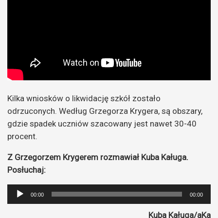
Kilka wniosków o likwidację szkół zostało
odrzuconych. Według Grzegorza Krygera, są obszary,
gdzie spadek uczniów szacowany jest nawet 30-40
procent.
Z Grzegorzem Krygerem rozmawiał Kuba Kaługa.
Posłuchaj:
Odtwarzacz
00:00
00:00
plików
Kuba Kaługa/aKa
dźwiękowych