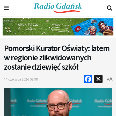
Pomorski Kurator Oświaty: latem
w regionie zlikwidowanych
zostanie dziewięć szkół
Faceb
X
A
11 czerwca 2026 08:30
A