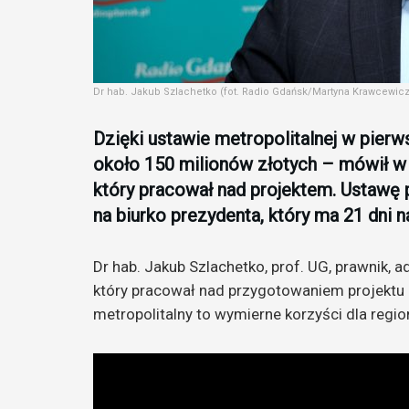
Dr hab. Jakub Szlachetko (fot. Radio Gdańsk/Martyna Krawcewicz
Dzięki ustawie metropolitalnej w pier
około 150 milionów złotych – mówił w 
który pracował nad projektem. Ustawę p
na biurko prezydenta, który ma 21 dni 
Dr hab. Jakub Szlachetko, prof. UG, prawnik, a
który pracował nad przygotowaniem projektu u
metropolitalny to wymierne korzyści dla regio