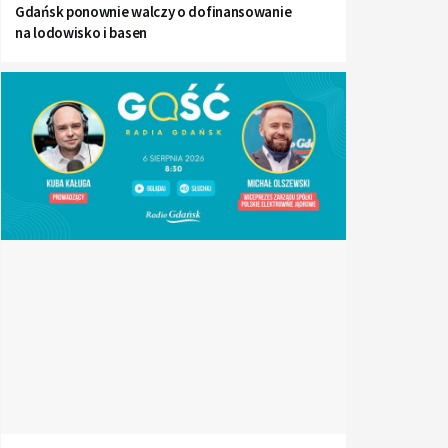
Gdańsk ponownie walczy o dofinansowanie
na lodowisko i basen