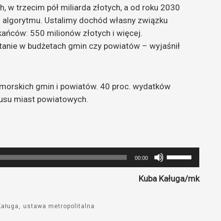
, w trzecim pół miliarda złotych, a od roku 2030
ug algorytmu. Ustalimy dochód własny związku
ańców: 550 milionów złotych i więcej.
stanie w budżetach gmin czy powiatów – wyjaśnił
orskich gmin i powiatów. 40 proc. wydatków
tusu miast powiatowych.
Używaj
00:00
strzałek
Kuba Kaługa/mk
do
góry
oraz
Kaługa
ustawa metropolitalna
do