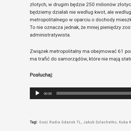
złotych, w drugim będzie 250 milionów złotych
będziemy działali nie według kwot, ale wedł
metropolitalnego w oparciu o dochody mieszk
To nie oznacza jednak, że mniej pieniędzy zo
administratywista.
Związek metropolitalny ma obejmować 61 pom
ma trafić do samorządów, które nie mają sta
Posłuchaj:
Odtwarzacz
00:00
plików
dźwiękowych
Tagi:
Gość Radia Gdańsk TL
Jakub Szlachetko
Kuba 