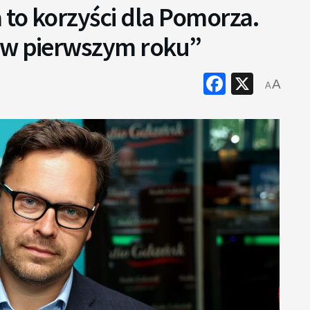
to korzyści dla Pomorza.
 w pierwszym roku”
Faceboo
X
A
A