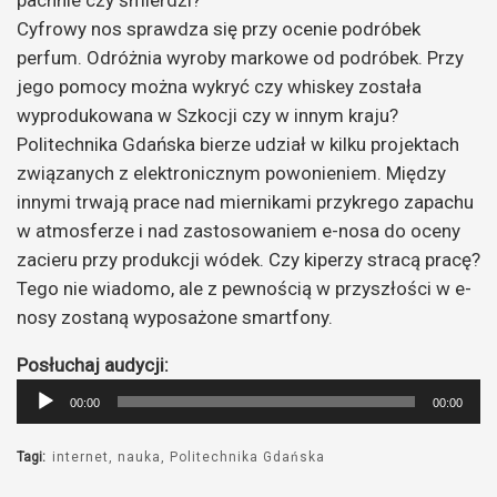
Cyfrowy nos sprawdza się przy ocenie podróbek
perfum. Odróżnia wyroby markowe od podróbek. Przy
jego pomocy można wykryć czy whiskey została
wyprodukowana w Szkocji czy w innym kraju?
Politechnika Gdańska bierze udział w kilku projektach
związanych z elektronicznym powonieniem. Między
innymi trwają prace nad miernikami przykrego zapachu
w atmosferze i nad zastosowaniem e-nosa do oceny
zacieru przy produkcji wódek. Czy kiperzy stracą pracę?
Tego nie wiadomo, ale z pewnością w przyszłości w e-
nosy zostaną wyposażone smartfony.
Posłuchaj audycji:
Odtwarzacz
00:00
00:00
plików
dźwiękowych
Tagi:
internet
nauka
Politechnika Gdańska