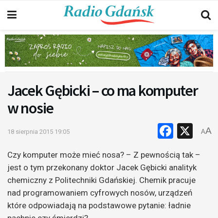
Jacek Gębicki – co ma komputer
w nosie
Faceb
X
A
18 sierpnia 2015 19:05
A
Czy komputer może mieć nosa? – Z pewnością tak –
jest o tym przekonany doktor Jacek Gębicki analityk
chemiczny z Politechniki Gdańskiej. Chemik pracuje
nad programowaniem cyfrowych nosów, urządzeń
które odpowiadają na podstawowe pytanie: ładnie
pachnie czy śmierdzi?