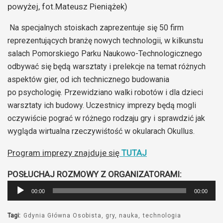
powyżej, fot.Mateusz Pieniążek)
Na specjalnych stoiskach zaprezentuje się 50 firm
reprezentujących branżę nowych technologii, w kilkunstu
salach Pomorskiego Parku Naukowo-Technologicznego
odbywać się będą warsztaty i prelekcje na temat różnych
aspektów gier, od ich technicznego budowania
po psychologię. Przewidziano walki robotów i dla dzieci
warsztaty ich budowy. Uczestnicy imprezy będą mogli
oczywiście pograć w różnego rodzaju gry i sprawdzić jak
wygląda wirtualna rzeczywiśtość w okularach Okullus.
Program imprezy znajduje się
TUTAJ
POSŁUCHAJ ROZMOWY Z ORGANIZATORAMI:
Odtwarzacz
00:00
00:00
plików
dźwiękowych
Tagi:
Gdynia Główna Osobista
gry
nauka
technologia