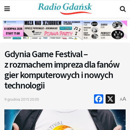
Gdynia Game Festival –
z rozmachem impreza dla fanów
gier komputerowych i nowych
technologii
Faceb
X
A
9 grudnia 2015 20:05
A