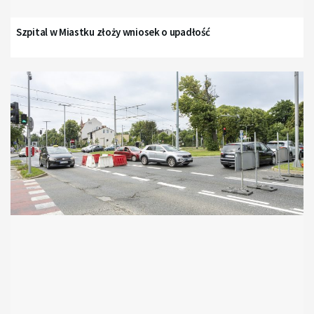
Szpital w Miastku złoży wniosek o upadłość