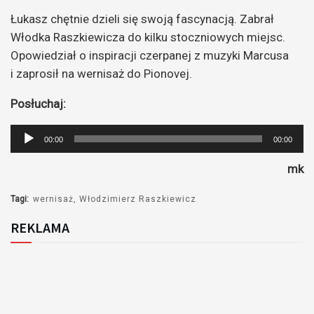
Łukasz chętnie dzieli się swoją fascynacją. Zabrał
Włodka Raszkiewicza do kilku stoczniowych miejsc.
Opowiedział o inspiracji czerpanej z muzyki Marcusa
i zaprosił na wernisaż do Pionovej.
Posłuchaj:
Odtwarzacz
00:00
00:00
plików
mk
dźwiękowych
Tagi:
wernisaż
Włodzimierz Raszkiewicz
REKLAMA