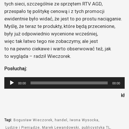
tych sieci, szczególnie ze sprzętem RTV AGD,
przespało tę politykę cenową i z tych promocji
ewidentnie było widać, że jest to po prostu naciąganie.
Myślę, że teraz te produkty, które będą przecenione,
były już odpowiednio wycenione wcześniej,
więc tak łatwo tego nie zobaczymy, ale jest
to na pewno ciekawe i warto obserwować też, jak
to wygląda – radził Wieczorek.
Posłuchaj:
Odtwarzacz
00:00
00:00
plików
kł
dźwiękowych
Tagi:
Bogusław Wieczorek
handel
Iwona Wysocka
Ludzie i Pieniądze
Marek Lewandowski
publicystyka TL