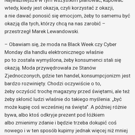
wtedy, kiedy jest okazja, czyli korzystać z okazji,
a nie dawać ponosić się emocjom, żeby to samemu być
okazją dla tych, którzy chcą na nas zarobić –
przestrzegł Marek Lewandowski.
– Obawiam się, że moda na Black Week czy Cyber
Monday dla handlu elektronicznego właśnie
po to została wymyślona, żeby konsumenci stali się
okazją. Moda przywędrowała ze Stanów
Zjednoczonych, gdzie ten handel, konsumpcjonizm jest
bardzo rozwinięty. Chodzi oczywiście o to,
żeby oczyścić trochę magazyny przed świętami, ale też
żeby skłonić ludzi właśnie do takiego myślenia: „być
może kupię coś wcześniej na święta”. A później różnie
bywa, albo ktoś odkryje prezent pod łóżkiem
albo zmienimy zdanie i będzie trzeba dokupić coś
nowego i w ten sposób kupimy jednak więcej niż mniej