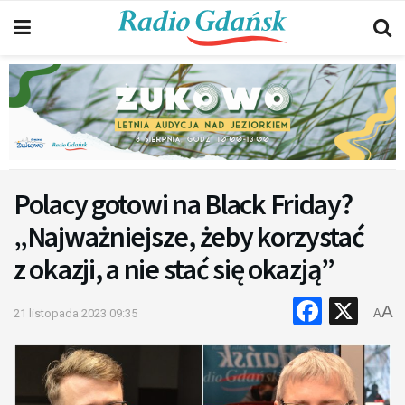
Polacy gotowi na Black Friday?
„Najważniejsze, żeby korzystać
z okazji, a nie stać się okazją”
Faceb
X
A
21 listopada 2023 09:35
A