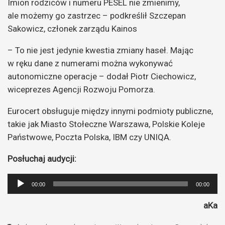
Imion rodziców i numeru PESEL nie zmienimy,
ale możemy go zastrzec – podkreślił Szczepan
Sakowicz, członek zarządu Kainos
– To nie jest jedynie kwestia zmiany haseł. Mając
w ręku dane z numerami można wykonywać
autonomiczne operacje – dodał Piotr Ciechowicz,
wiceprezes Agencji Rozwoju Pomorza.
Eurocert obsługuje między innymi podmioty publiczne,
takie jak Miasto Stołeczne Warszawa, Polskie Koleje
Państwowe, Poczta Polska, IBM czy UNIQA.
Posłuchaj audycji:
Odtwarzacz
00:00
00:00
plików
aKa
dźwiękowych