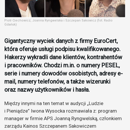
Piotr Ciechowicz, Joanna Ryngwelska i Szczepan Sakowicz (fot. Radio
Gdańsk)
Gigantyczny wyciek danych z firmy EuroCert,
która oferuje usługi podpisu kwalifikowanego.
Hakerzy wykradli dane klientów, kontrahentów
i pracowników. Chodzi m.in. o numery PESEL,
serie i numery dowodów osobistych, adresy e-
mail, numery telefonów, a także wizerunki
oraz nazwy użytkowników i hasła.
Między innymi na ten temat w audycji „Ludzie
i Pieniądze” Iwona Wysocka rozmawiała z: program
manager w firmie APS Joanną Ryngwelską, członkiem
zarządu Kainos Szczepanem Sakowiczem