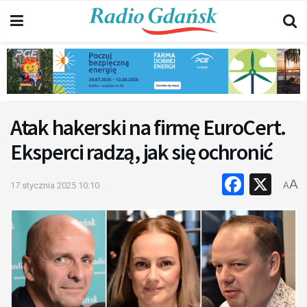
Atak hakerski na firmę EuroCert.
Eksperci radzą, jak się ochronić
Faceb
X
A
17 stycznia 2025 10:10
A