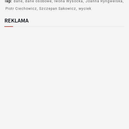
Tagi:
dane
dane osobowe
Iwona Wysocka
Joanna Ryngwelska
Piotr Ciechowicz
Szczepan Sakowicz
wyciek
REKLAMA