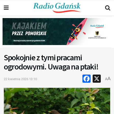
Spokojnie z tymi pracami
ogrodowymi. Uwaga na ptaki!
Faceb
X
A
22 kwietnia 2026 13:10
A